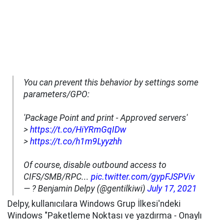
You can prevent this behavior by settings some
parameters/GPO:
'Package Point and print - Approved servers'
>
https://t.co/HiYRmGqIDw
>
https://t.co/h1m9Lyyzhh
Of course, disable outbound access to
CIFS/SMB/RPC...
pic.twitter.com/gypFJSPViv
— ? Benjamin Delpy (@gentilkiwi)
July 17, 2021
Delpy, kullanıcılara Windows Grup İlkesi'ndeki
Windows "Paketleme Noktası ve yazdırma - Onaylı