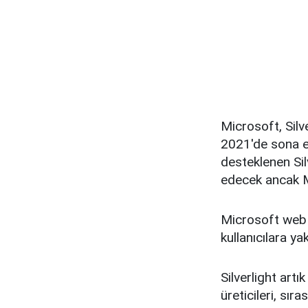
Microsoft, Silv
2021'de sona er
desteklenen Si
edecek ancak M
Microsoft web s
kullanıcılara y
Silverlight art
üreticileri, sır