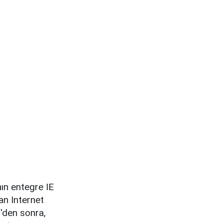
nın entegre IE
an Internet
2'den sonra,