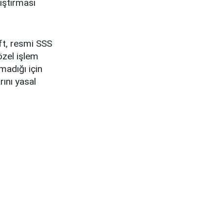
lıştırması
ft, resmi SSS
özel işlem
madığı için
rını yasal