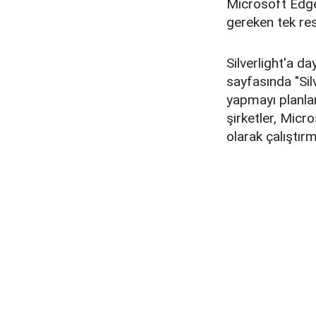
Microsoft Edge'
gereken tek re
Silverlight'a 
sayfasında "Sil
yapmayı planlam
şirketler, Micr
olarak çalıştır