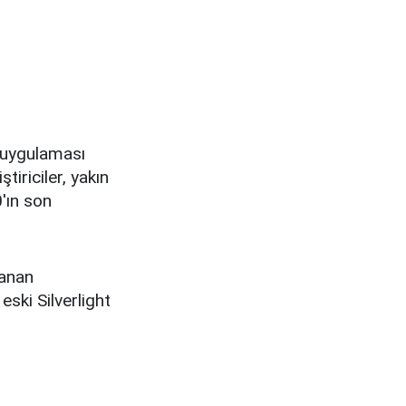
t uygulaması
tiriciler, yakın
'ın son
lanan
ski Silverlight