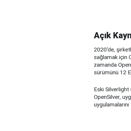
Açık Kayna
2020'de, şirket
sağlamak için Op
zamanda OpenSil
sürümünü 12 Eki
Eski Silverlight
OpenSilver, uyg
uygulamalarını t