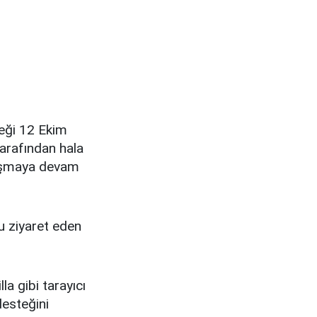
teği 12 Ekim
tarafından hala
alışmaya devam
u ziyaret eden
a gibi tarayıcı
desteğini