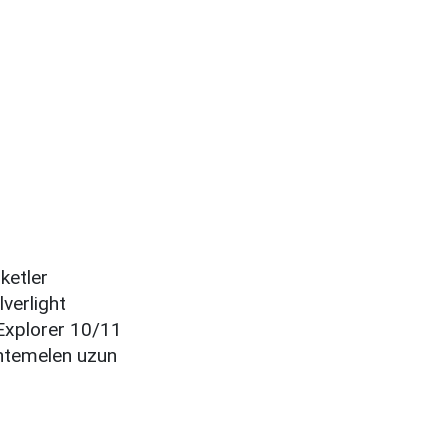
rketler
lverlight
 Explorer 10/11
muhtemelen uzun