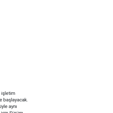
 işletim
e başlayacak.
yle aynı
r için Sürüm