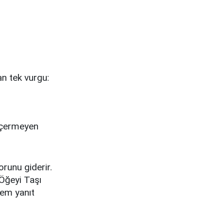
n tek vurgu:
 içermeyen
runu giderir.
 Öğeyi Taşı
tem yanıt