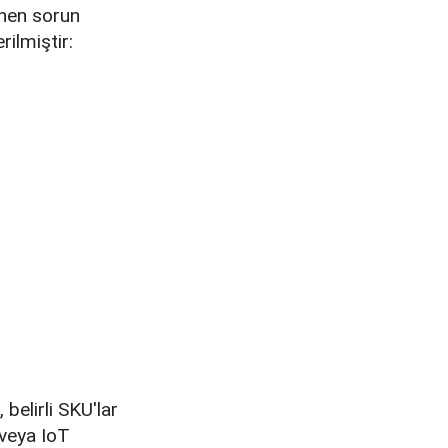
inen sorun
rilmiştir:
elirli SKU'lar
 veya IoT