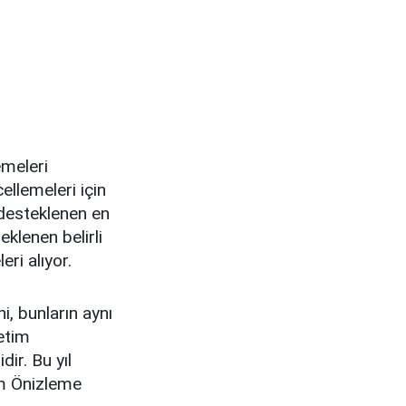
meleri
llemeleri için
desteklenen en
klenen belirli
ri alıyor.
, bunların aynı
etim
dir. Bu yıl
m Önizleme