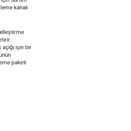
leme kanalı
elleştirme
irir.
çığı için bir
günün
leme paketi