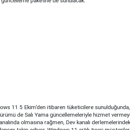
ı güncelleme paketine de sunulacak.
ows 11 5 Ekim'den itibaren tüketicilere sunulduğunda,
sürümü de Salı Yama güncellemeleriyle hizmet vermey
analında olmasına rağmen, Dev kanalı derlemelerindeki
nsını takip ediyor. Windows 11 artık ticari müşterile