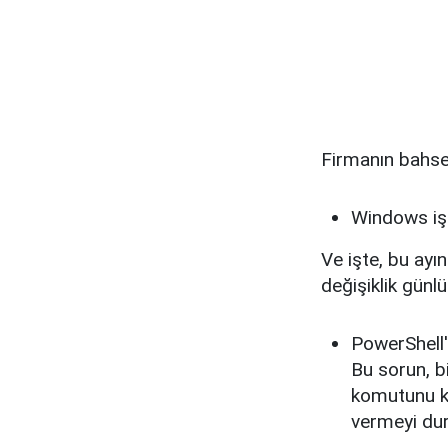
Firmanın bahset
Windows işl
Ve işte, bu ay
değişiklik günlü
PowerShell'
Bu sorun, bi
komutunu ku
vermeyi dur