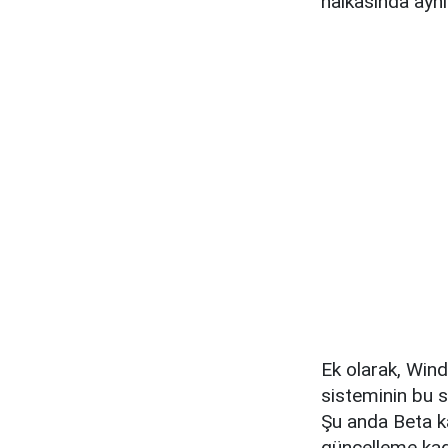
halkasında ayn
Ek olarak, Wind
sisteminin bu 
Şu anda Beta k
güncelleme kada