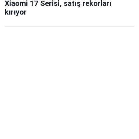
Xiaomi 17 Serisi, satış rekorları
kırıyor
29 Eylül 2025 22:02
Xiaomi’nin yeni amiral gemisi serisi Xiaomi 17 / 17
Pro / 17 Pro Max, China’da satışa çıktığı ilk 5