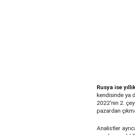
Rusya ise yıll
kendisinde ya 
2022'nin 2. çeyr
pazardan çıkma
Analistler ayrı