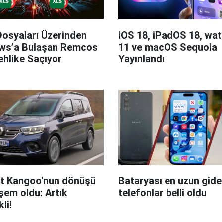
Dosyaları Üzerinden
iOS 18, iPadOS 18, wa
ws’a Bulaşan Remcos
11 ve macOS Sequoia
hlike Saçıyor
Yayınlandı
t Kangoo'nun dönüşü
Bataryası en uzun giden
em oldu: Artık
telefonlar belli oldu
kli!