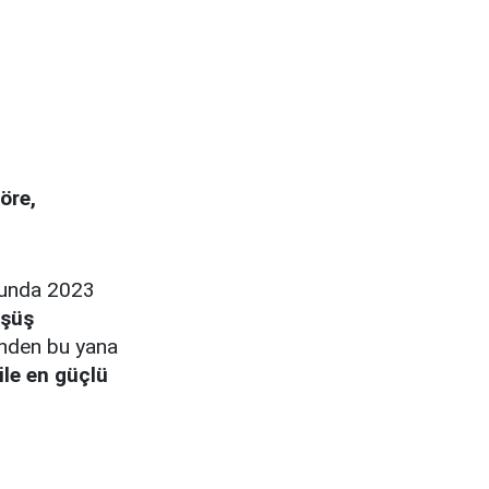
öre,
orunda 2023
üşüş
ğinden bu yana
ile en güçlü