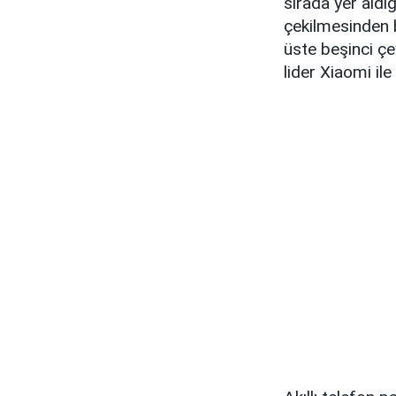
sırada yer aldı
çekilmesinden 
üste beşinci çe
lider Xiaomi il