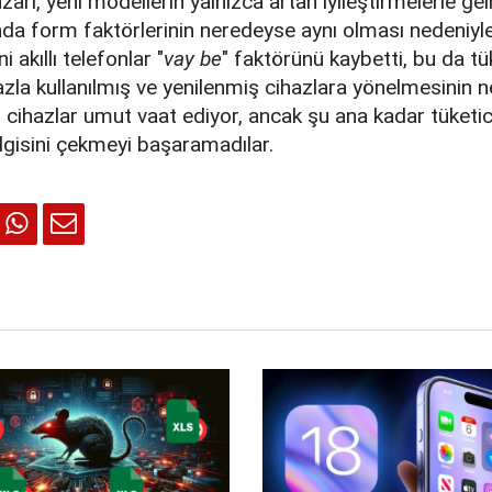
azarı, yeni modellerin yalnızca artan iyileştirmelerle ge
ında form faktörlerinin neredeyse aynı olması nedeniyle 
 akıllı telefonlar "
vay be
" faktörünü kaybetti, bu da tük
zla kullanılmış ve yenilenmiş cihazlara yönelmesinin 
ir cihazlar umut vaat ediyor, ancak şu ana kadar tüketic
lgisini çekmeyi başaramadılar.