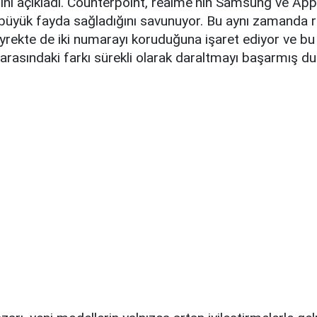
ğını açıkladı. Counterpoint, realme'nin Samsung ve App
büyük fayda sağladığını savunuyor. Bu aynı zamanda r
yrekte de iki numarayı koruduğuna işaret ediyor ve bu
e arasındaki farkı sürekli olarak daraltmayı başarmış 