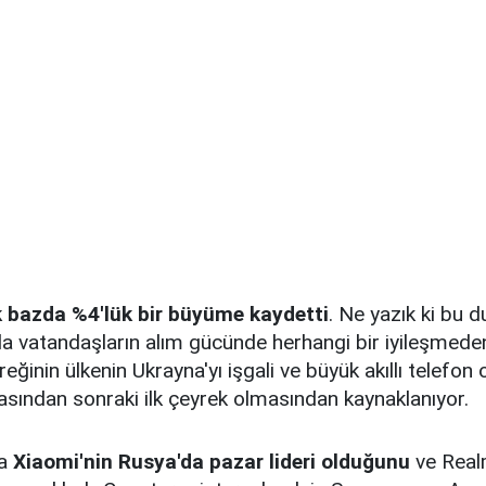
ık bazda %4'lük bir büyüme kaydetti
. Ne yazık ki bu 
da vatandaşların alım gücünde herhangi bir iyileşmede
eğinin ülkenin Ukrayna'yı işgali ve büyük akıllı telefon 
sından sonraki ilk çeyrek olmasından kaynaklanıyor.
ca
Xiaomi'nin Rusya'da pazar lideri olduğunu
ve Realm