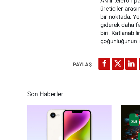
Akıllı telefon p
üreticiler aras
bir noktada. Yeni
giderek daha fa
biri. Katlanabil
çoğunluğunun i
Son Haberler