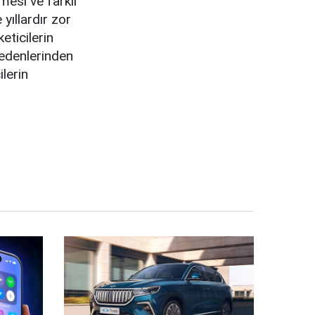
lmesi ve farklı
yıllardır zor
eticilerin
nedenlerinden
ilerin