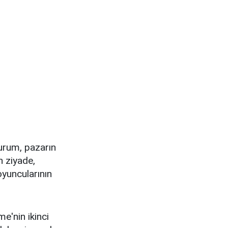
durum, pazarın
n ziyade,
oyuncularının
e'nin ikinci