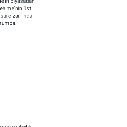
le'ın piyasadan
ealme'nin üst
 süre zarfında
durumda.