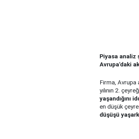
Piyasa analiz 
Avrupa'daki akı
Firma, Avrupa a
yılının 2. çeyr
yaşandığını id
en düşük çeyrek
düşüşü yaşar