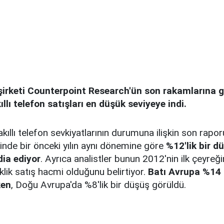
şirketi Counterpoint Research'ün son rakamlarına g
llı telefon satışları en düşük seviyeye indi.
kıllı telefon sevkiyatlarının durumuna ilişkin son rap
eğinde bir önceki yılın aynı dönemine göre
%12'lik bir d
dia ediyor
. Ayrıca analistler bunun 2012'nin ilk çeyre
lik satış hacmi olduğunu belirtiyor.
Batı Avrupa %14 
ken
, Doğu Avrupa'da %8'lik bir düşüş görüldü.