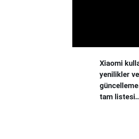
Xiaomi kull
yenilikler v
güncellemes
tam listesi..