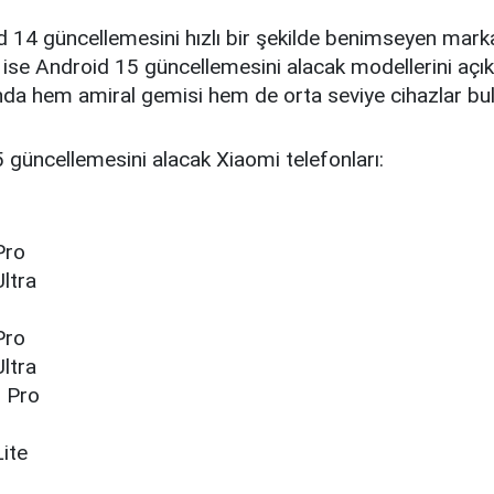
 14 güncellemesini hızlı bir şekilde benimseyen marka
ise Android 15 güncellemesini alacak modellerini açık
nda hem amiral gemisi hem de orta seviye cihazlar bu
 güncellemesini alacak Xiaomi telefonları:
Pro
ltra
Pro
ltra
 Pro
T
ite