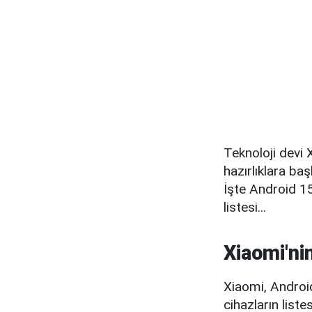
Teknoloji devi 
hazırlıklara baş
İşte Android 1
listesi...
Xiaomi'ni
Xiaomi, Android
cihazların list