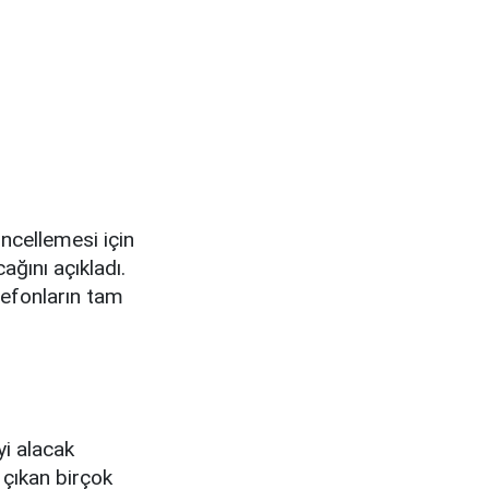
üncellemesi için
ağını açıkladı.
lefonların tam
yi alacak
 çıkan birçok