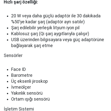
Hızlı şarj özelliği:
20 W veya daha güçlü adaptör ile 30 dakikada
%50’ye kadar şarj (adaptör ayrı satılır)
Şarj edilebilir yerleşik lityum iyon pil
Kablosuz şarj (Qi şarj aygıtlarıyla çalışır)
USB üzerinden bilgisayara veya güç adaptörüne
bağlayarak şarj etme
Sensörler
Face ID
Barometre
Üç eksenli jiroskop
İvmeölçer
Yakınlık sensörü
Ortam ışığı sensörü
İşletim Sistemi