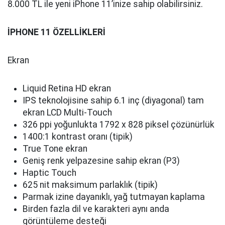
8.000 TL ile yeni iPhone 11’inize sahip olabilirsiniz.
İPHONE 11 ÖZELLİKLERİ
Ekran
Liquid Retina HD ekran
IPS teknolojisine sahip 6.1 inç (diyagonal) tam
ekran LCD Multi-Touch
326 ppi yoğunlukta 1792 x 828 piksel çözünürlük
1400:1 kontrast oranı (tipik)
True Tone ekran
Geniş renk yelpazesine sahip ekran (P3)
Haptic Touch
625 nit maksimum parlaklık (tipik)
Parmak izine dayanıklı, yağ tutmayan kaplama
Birden fazla dil ve karakteri aynı anda
görüntüleme desteği