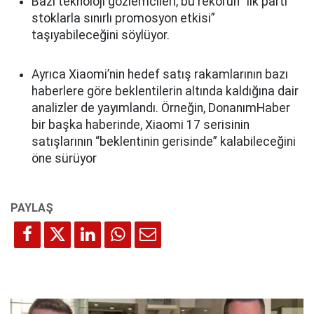
Bazı teknoloji gözlemcileri, bu rekorun “ilk parti
stoklarla sınırlı promosyon etkisi”
taşıyabileceğini söylüyor.
Ayrıca Xiaomi’nin hedef satış rakamlarının bazı
haberlere göre beklentilerin altında kaldığına dair
analizler de yayımlandı. Örneğin, DonanımHaber
bir başka haberinde, Xiaomi 17 serisinin
satışlarının “beklentinin gerisinde” kalabileceğini
öne sürüyor