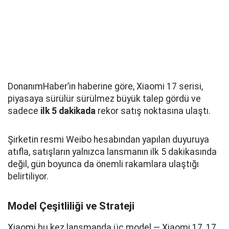
DonanımHaber’in haberine göre, Xiaomi 17 serisi,
piyasaya sürülür sürülmez büyük talep gördü ve
sadece
ilk 5 dakikada
rekor satış noktasına ulaştı.
Şirketin resmi Weibo hesabından yapılan duyuruya
atıfla, satışların yalnızca lansmanın ilk 5 dakikasında
değil, gün boyunca da önemli rakamlara ulaştığı
belirtiliyor.
Model Çeşitliliği ve Strateji
Xiaomi bu kez lansmanda üç model — Xiaomi 17, 17