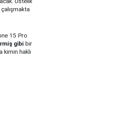
acak. Üstelik
çalışmakta
hone 15 Pro
irmiş gibi
bir
 kimin haklı