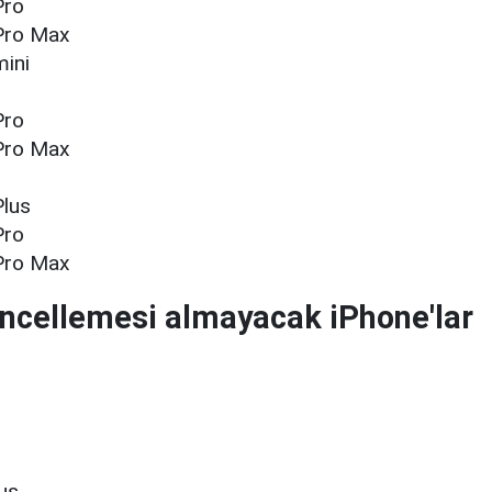
Pro
Pro Max
mini
Pro
Pro Max
Plus
Pro
Pro Max
ncellemesi almayacak iPhone'lar
us