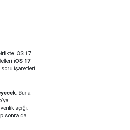
rlikte iOS 17
elleri
iOS 17
soru işaretleri
eyecek
. Buna
o'ya
enlik açığı.
ip sonra da