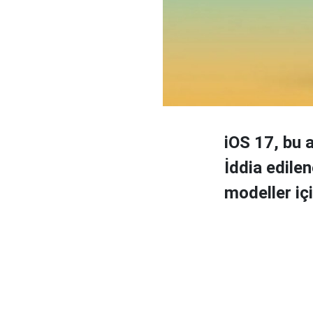
iOS 17, bu 
İddia edile
modeller içi