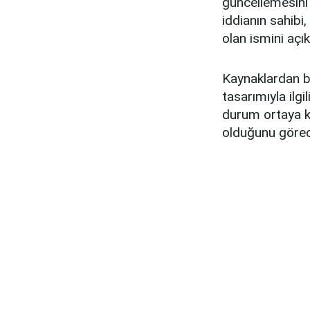
güncellemesini 
iddianın sahibi
olan ismini açı
Kaynaklardan bi
tasarımıyla ilgi
durum ortaya k
olduğunu görec