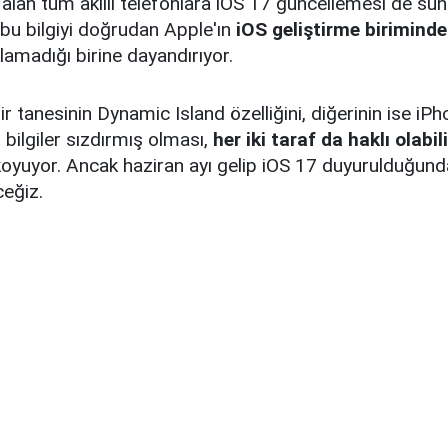
alan tüm akıllı telefonlara iOS 17 güncellemesi de sun
, bu bilgiyi doğrudan Apple'ın
iOS geliştirme biriminde
klamadığı birine dayandırıyor.
r tanesinin Dynamic Island özelliğini, diğerinin ise iP
li bilgiler sızdırmış olması,
her iki taraf da haklı olabil
oyuyor. Ancak haziran ayı gelip iOS 17 duyurulduğunda
eğiz.