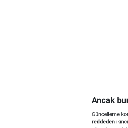
Ancak bun
Güncelleme kon
reddeden
ikinc