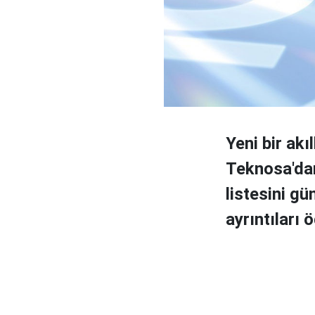
Yeni bir akı
Teknosa'dan 
listesini g
ayrıntıları ö