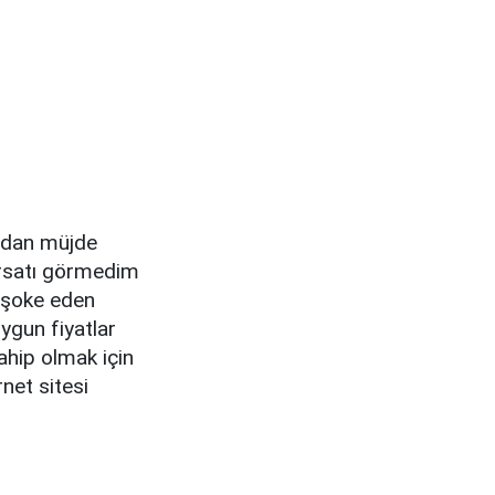
a'dan müjde
fırsatı görmedim
 şoke eden
ygun fiyatlar
sahip olmak için
net sitesi