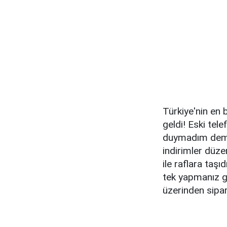
Türkiye'nin en 
geldi! Eski tel
duymadım demey
indirimler düze
ile raflara taşı
tek yapmanız ge
üzerinden sipa