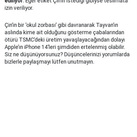
ediliyor
. Eğer etiket Çin’in istediği gibiyse teslimata
izin veriliyor.
Çin’in bir ‘okul zorbası’ gibi davranarak Tayvan’ın
aslında kime ait olduğunu gösterme çabalarından
ötürü TSMC’deki üretim yavaşlayacağından dolayı
Apple’ın iPhone 14’leri şimdiden ertelenmiş olabilir.
Siz ne düşünüyorsunuz? Düşüncelerinizi yorumlarda
bizlerle paylaşmayı lütfen unutmayın.