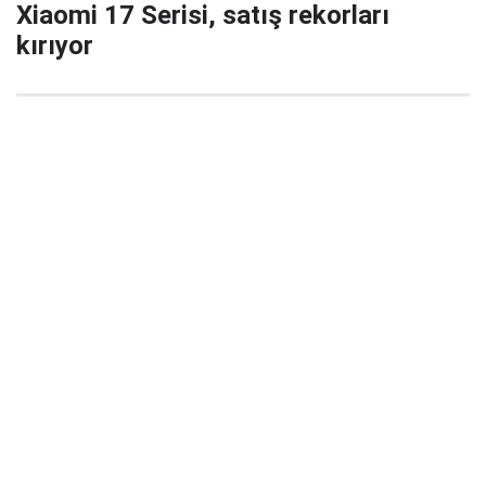
Xiaomi 17 Serisi, satış rekorları
kırıyor
29 Eylül 2025 22:02
Xiaomi’nin yeni amiral gemisi serisi Xiaomi 17 / 17
Pro / 17 Pro Max, China’da satışa çıktığı ilk 5