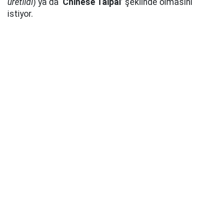
üretildi
) ya da ‘
Chinese Taipai’
şeklinde olmasını
istiyor.