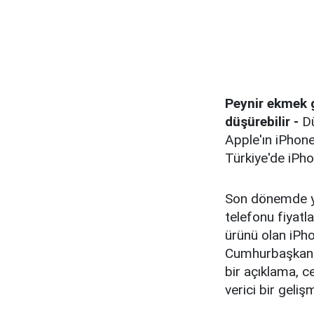
Peynir ekmek g
düşürebilir -
Dü
Apple'ın iPhone 
Türkiye'de iPho
Son dönemde ya
telefonu fiyatl
ürünü olan iPho
Cumhurbaşkanı 
bir açıklama, c
verici bir geliş