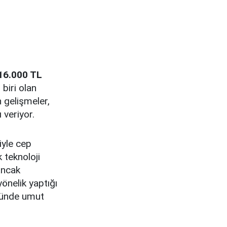
 16.000 TL
biri olan
n gelişmeler,
 veriyor.
iyle cep
 teknoloji
 Ancak
nelik yaptığı
önünde umut