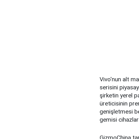
Vivo'nun alt ma
serisini piyasa
şirketin yerel p
üreticisinin pr
genişletmesi be
gemisi cihazlar
GizmoChina tar