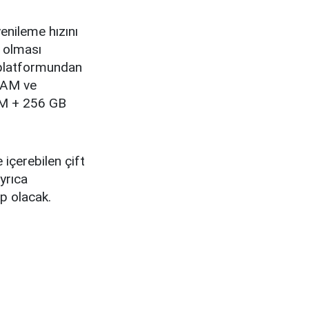
enileme hızını
 olması
 platformundan
 RAM ve
AM + 256 GB
içerebilen çift
yrıca
p olacak.