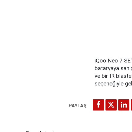
iQoo Neo 7 SE'n
bataryaya sahip
ve bir IR blaste
seçeneğiyle gele