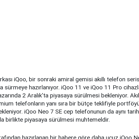
rkası iQoo, bir sonraki amiral gemisi akıllı telefon seri
ya sürmeye hazırlanıyor. iQoo 11 ve iQoo 11 Pro cihazla
azarında 2 Aralık'ta piyasaya sürülmesi bekleniyor. Akıl
emium telefonların yanı sıra bir bütçe teklifiyle portföy
kleniyor. iQoo Neo 7 SE cep telefonunun da aynı tarih
la birlikte piyasaya sürülmesi muhtemeldir.
afından hazırlanan bir habere göre daha ucuz iQoo Neo