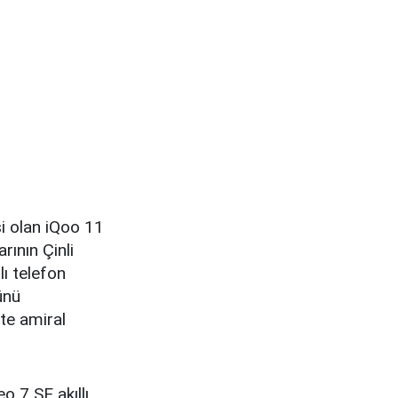
si olan iQoo 11
rının Çinli
lı telefon
ünü
te amiral
 7 SE akıllı