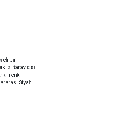
eli bir
k izi tarayıcısı
rklı renk
lararası Siyah.