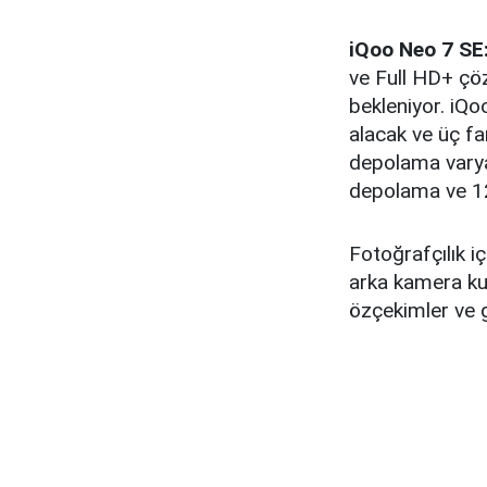
iQoo Neo 7 SE:
ve Full HD+ çö
bekleniyor. iQ
alacak ve üç f
depolama vary
depolama ve 1
Fotoğrafçılık i
arka kamera kur
özçekimler ve g