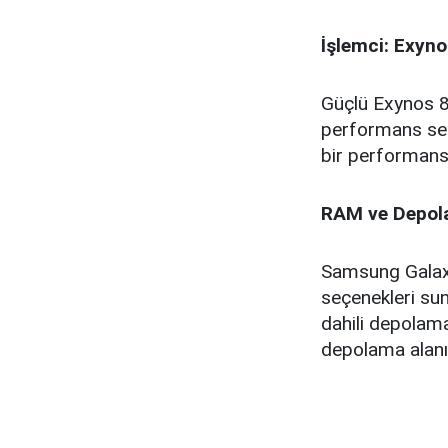
İşlemci: Exyn
Güçlü Exynos 8
performans se
bir performans s
RAM ve Depol
Samsung Galaxy
seçenekleri su
dahili depolama
depolama alanın