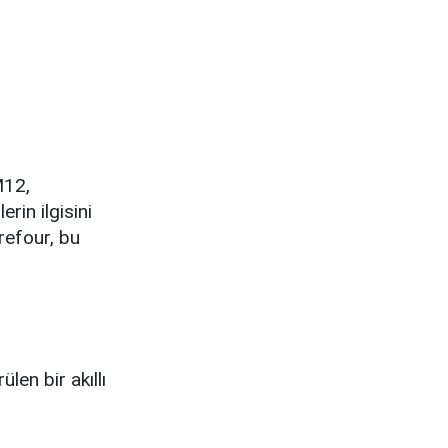
M12,
rin ilgisini
refour, bu
en bir akıllı