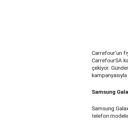
Carrefour'un f
CarrefourSA kar
çekiyor. Günde
kampanyasıyla
Samsung Galax
Samsung Galaxy
telefon modelid