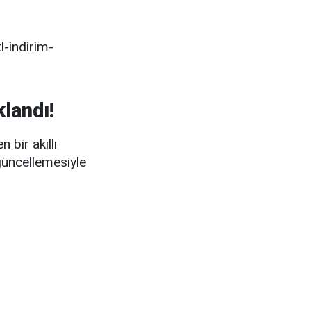
landı!
 bir akıllı
 güncellemesiyle