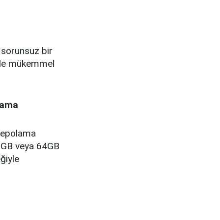
 sorunsuz bir
erde mükemmel
lama
 depolama
32GB veya 64GB
ğiyle