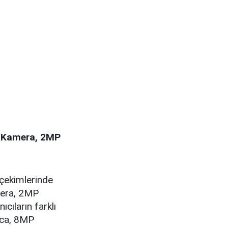
ı Kamera, 2MP
çekimlerinde
mera, 2MP
cıların farklı
ıca, 8MP