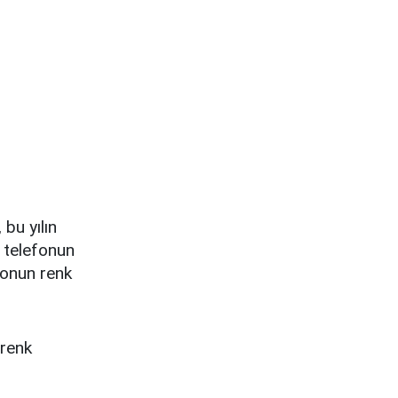
 bu yılın
, telefonun
fonun renk
 renk