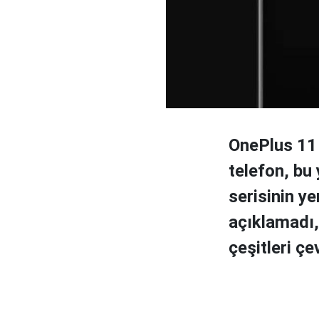
OnePlus 11 ü
telefon, bu
serisinin ye
açıklamadı,
çeşitleri çe