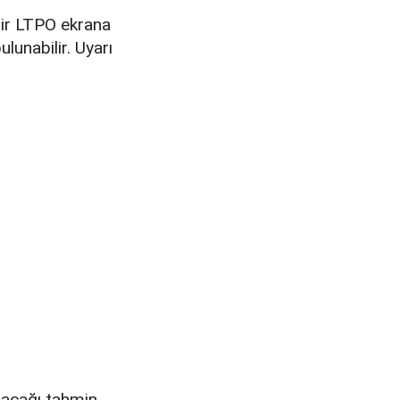
bir LTPO ekrana
ulunabilir. Uyarı
acağı tahmin