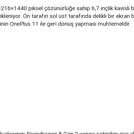
216×1440 piksel çözünürlüğe sahip 6,7 inçlik kavisli 
leniyor. Ön tarafın sol üst tarafında delikli bir ekran b
iğinin OnePlus 11 ile geri dönüş yapması muhtemeldir.
 Qualcomm Snapdragon 8 Gen 2 yonga setinden güç al