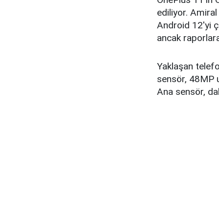
ediliyor. Amira
Android 12'yi ça
ancak raporlara 
Yaklaşan telef
sensör, 48MP u
Ana sensör, da