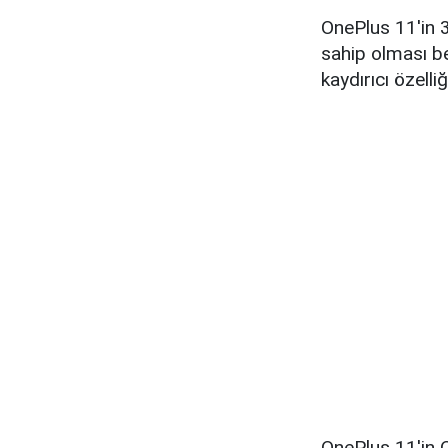
OnePlus 11'in 3
sahip olması bek
kaydırıcı özell
OnePlus 11'in