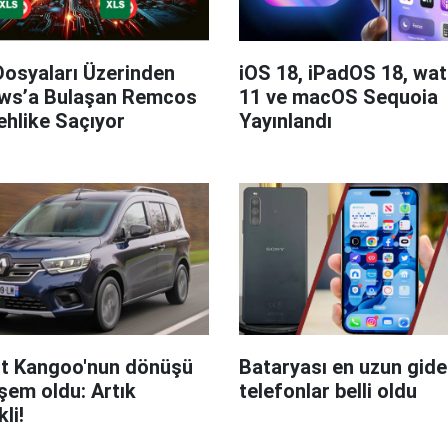
Dosyaları Üzerinden
iOS 18, iPadOS 18, wa
ws’a Bulaşan Remcos
11 ve macOS Sequoia
hlike Saçıyor
Yayınlandı
t Kangoo'nun dönüşü
Bataryası en uzun giden
em oldu: Artık
telefonlar belli oldu
kli!