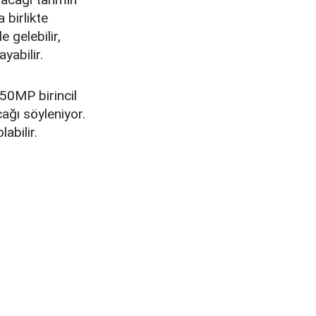
 birlikte
e gelebilir,
yabilir.
50MP birincil
ağı söyleniyor.
abilir.