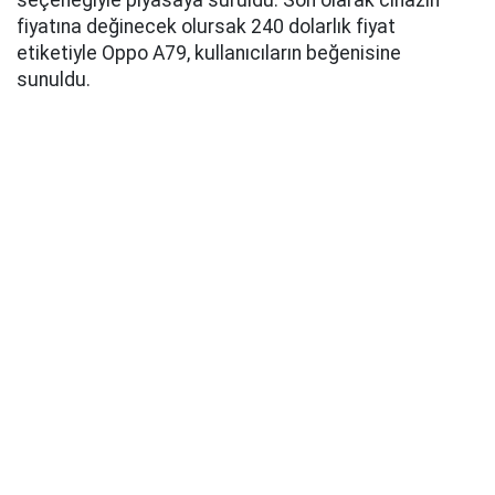
seçeneğiyle piyasaya sürüldü. Son olarak cihazın
fiyatına değinecek olursak 240 dolarlık fiyat
etiketiyle Oppo A79, kullanıcıların beğenisine
sunuldu.