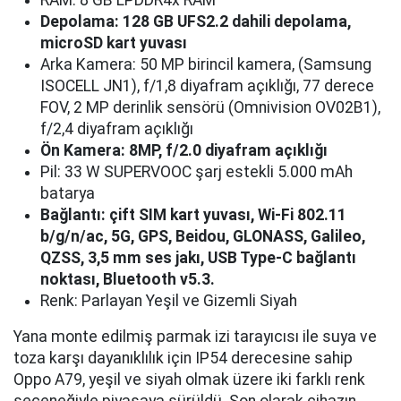
RAM: 8 GB LPDDR4x RAM
Depolama: 128 GB UFS2.2 dahili depolama,
microSD kart yuvası
Arka Kamera: 50 MP birincil kamera, (Samsung
ISOCELL JN1), f/1,8 diyafram açıklığı, 77 derece
FOV, 2 MP derinlik sensörü (Omnivision OV02B1),
f/2,4 diyafram açıklığı
Ön Kamera: 8MP, f/2.0 diyafram açıklığı
Pil: 33 W SUPERVOOC şarj estekli 5.000 mAh
batarya
Bağlantı: çift SIM kart yuvası, Wi-Fi 802.11
b/g/n/ac, 5G, GPS, Beidou, GLONASS, Galileo,
QZSS, 3,5 mm ses jakı, USB Type-C bağlantı
noktası, Bluetooth v5.3.
Renk: Parlayan Yeşil ve Gizemli Siyah
Yana monte edilmiş parmak izi tarayıcısı ile suya ve
toza karşı dayanıklılık için IP54 derecesine sahip
Oppo A79, yeşil ve siyah olmak üzere iki farklı renk