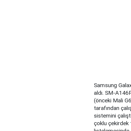
Samsung Galaxy
aldı. SM-A146P
(önceki Mali G6
tarafından çal
sistemini çalış
çoklu çekirdek
listelemesinde 