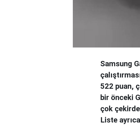
Samsung Gal
çalıştırmas
522 puan, ç
bir önceki 
çok çekirde
Liste ayrıc