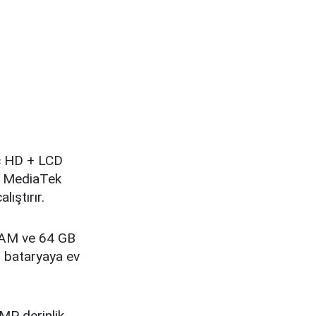
ç HD + LCD
nü MediaTek
ıştırır.
 RAM ve 64 GB
h bataryaya ev
MP derinlik