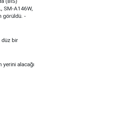
a (BIS)
VL, SM-A146W,
görüldü. -
düz bir
yerini alacağı