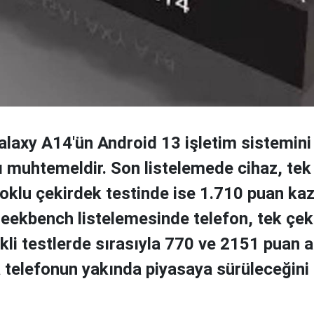
axy A14'ün Android 13 işletim sistemini
ı muhtemeldir. Son listelemede cihaz, tek
oklu çekirdek testinde ise 1.710 puan ka
Geekbench listelemesinde telefon, tek çeki
kli testlerde sırasıyla 770 ve 2151 puan a
a telefonun yakında piyasaya sürüleceğini 