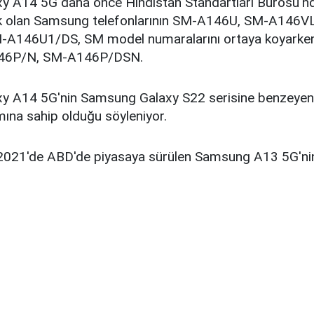
 A14 5G daha önce Hindistan Standartları Bürosu'nd
ak olan Samsung telefonlarının SM-A146U, SM-A146
A146U1/DS, SM model numaralarını ortaya koyarken 
46P/N, SM-A146P/DSN.
y A14 5G'nin Samsung Galaxy S22 serisine benzeyen 
mına sahip olduğu söyleniyor.
k 2021'de ABD'de piyasaya sürülen Samsung A13 5G'nin 