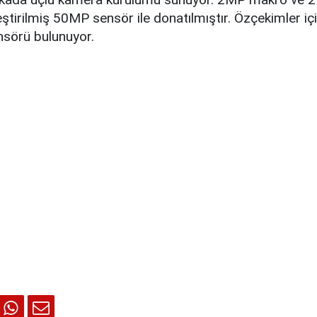
eştirilmiş 50MP sensör ile donatılmıştır. Özçekimler iç
sörü bulunuyor.