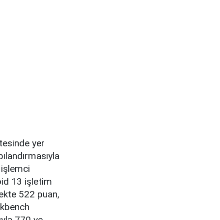
tesinde yer
pılandırmasıyla
 işlemci
id 13 işletim
dekte 522 puan,
ekbench
ıyla 770 ve