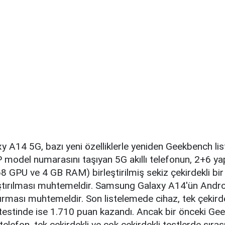
 A14 5G, bazı yeni özelliklerle yeniden Geekbench lis
 model numarasını taşıyan 5G akıllı telefonun, 2+6 ya
8 GPU ve 4 GB RAM) birleştirilmiş sekiz çekirdekli bir
ıştırılması muhtemeldir. Samsung Galaxy A14'ün Andro
tırması muhtemeldir. Son listelemede cihaz, tek çekir
 testinde ise 1.710 puan kazandı. Ancak bir önceki Ge
telefon, tek çekirdekli ve çok çekirdekli testlerde sıras