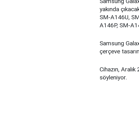
Samsung Galaxy
yakında çıkac
SM-A146U, SM-
A146P, SM-A1
Samsung Galax
çerçeve tasarı
Cihazın, Aralı
söyleniyor.