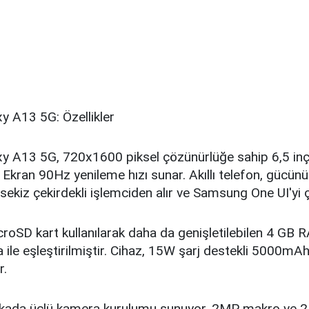
 A13 5G: Özellikler
y A13 5G, 720x1600 piksel çözünürlüğe sahip 6,5 in
. Ekran 90Hz yenileme hızı sunar. Akıllı telefon, gücü
ekiz çekirdekli işlemciden alır ve Samsung One UI'yi çal
croSD kart kullanılarak daha da genişletilebilen 4 GB
 ile eşleştirilmiştir. Cihaz, 15W şarj destekli 5000mA
r.
 arkada üçlü kamera kurulumu sunuyor. 2MP makro ve 2