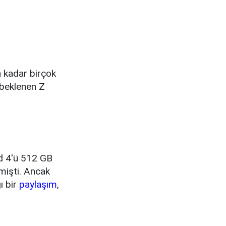
 kadar birçok
 beklenen Z
ld 4'ü 512 GB
mişti. Ancak
ı bir
paylaşım
,