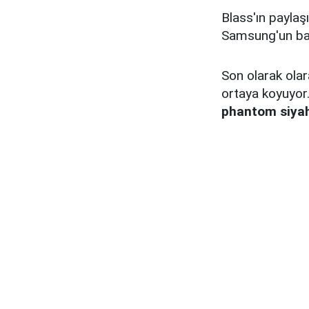
Blass'ın payla
Samsung'un baz
Son olarak olar
ortaya koyuyor
phantom siya