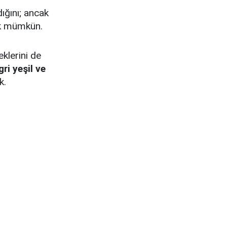
ığını; ancak
ek mümkün.
klerini de
gri yeşil ve
k.