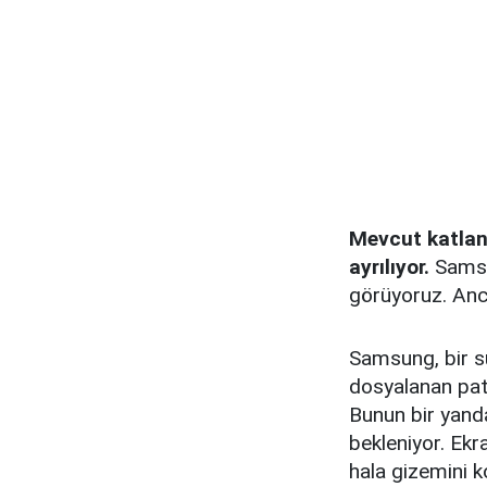
Mevcut katlana
ayrılıyor.
Samsun
görüyoruz. Anca
Samsung, bir sü
dosyalanan pa
Bunun bir yanda
bekleniyor. Ekr
hala gizemini 