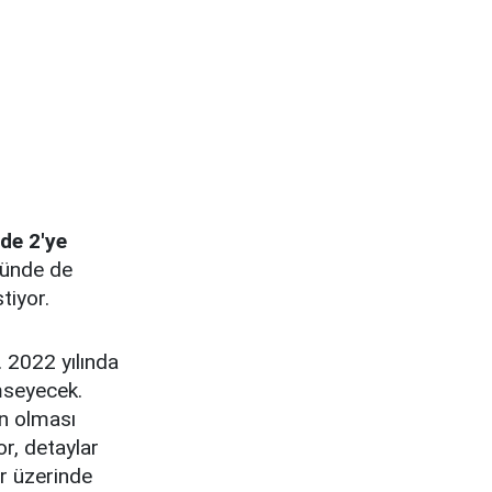
nde 2'ye
öründe de
tiyor.
. 2022 yılında
mseyecek.
ın olması
or, detaylar
r üzerinde