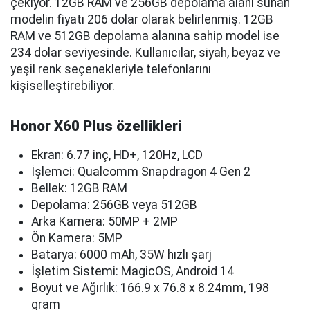
çekiyor. 12GB RAM ve 256GB depolama alanı sunan
modelin fiyatı 206 dolar olarak belirlenmiş. 12GB
RAM ve 512GB depolama alanına sahip model ise
234 dolar seviyesinde. Kullanıcılar, siyah, beyaz ve
yeşil renk seçenekleriyle telefonlarını
kişiselleştirebiliyor.
Honor X60 Plus özellikleri
Ekran: 6.77 inç, HD+, 120Hz, LCD
İşlemci: Qualcomm Snapdragon 4 Gen 2
Bellek: 12GB RAM
Depolama: 256GB veya 512GB
Arka Kamera: 50MP + 2MP
Ön Kamera: 5MP
Batarya: 6000 mAh, 35W hızlı şarj
İşletim Sistemi: MagicOS, Android 14
Boyut ve Ağırlık: 166.9 x 76.8 x 8.24mm, 198
gram