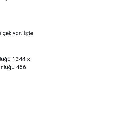
 çekiyor. İşte
rlüğü 1344 x
ğunluğu 456