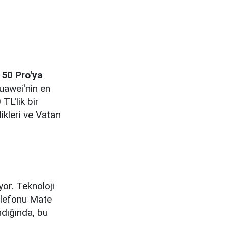
 50 Pro'ya
uawei'nin en
L'lik bir
ikleri ve Vatan
or. Teknoloji
telefonu Mate
ndığında, bu