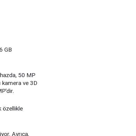
56 GB
Cihazda, 50 MP
lı kamera ve 3D
P'dir.
 özellikle
yor. Ayrıca,