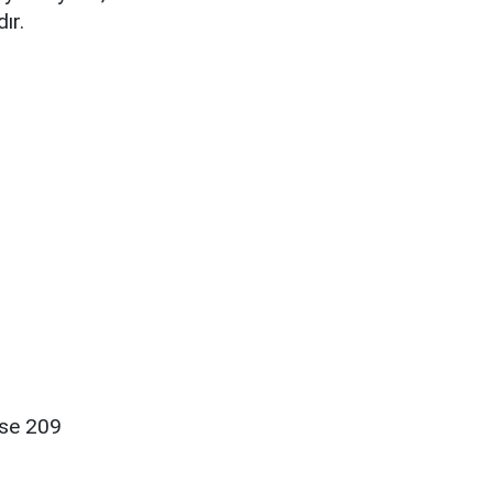
ır.
ise 209