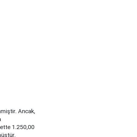
miştir. Ancak,
a
pette 1.250,00
müştür.