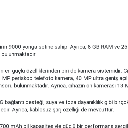
irin 9000 yonga setine sahip. Ayrıca, 8 GB RAM ve 2
 bulunmaktadır.
 en güçlü özelliklerinden biri de kamera sistemidir. 
 MP periskop telefoto kamera, 40 MP ultra geniş açı
nsörü bulunmaktadır. Ayrıca, cihazın ön kamerası 13 M
 bağlantı desteği, suya ve toza dayanıklılık gibi birçok
tedir. Ayrıca, kablosuz şarj özelliği de mevcuttur.
00 mAh pil kapasitesiyle güçlü bir performans sergili