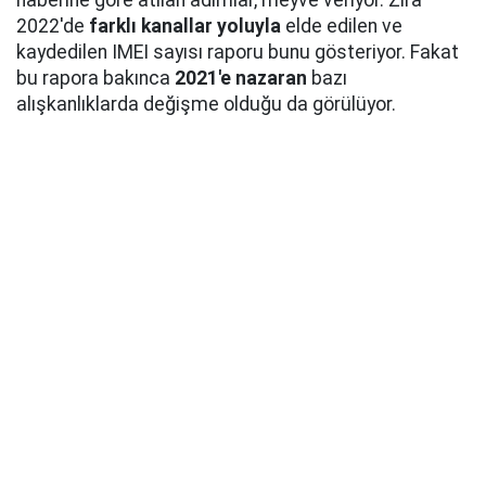
haberine göre atılan adımlar, meyve veriyor. Zira
2022'de
farklı kanallar yoluyla
elde edilen ve
kaydedilen IMEI sayısı raporu bunu gösteriyor. Fakat
bu rapora bakınca
2021'e nazaran
bazı
alışkanlıklarda değişme olduğu da görülüyor.