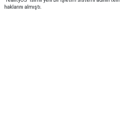
"realityOS" isimli yeni bir işletim sistemi adının telif
haklarını almıştı.