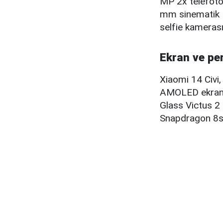
MP 2x telefoto 
mm sinematik 
selfie kameras
Ekran ve p
Xiaomi 14 Civi
AMOLED ekranla 
Glass Victus 2 
Snapdragon 8s G