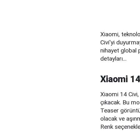
Xiaomi, teknolo
Civi'yi duyurmay
nihayet global 
detayları...
Xiaomi 14 
Xiaomi 14 Civi
çıkacak. Bu mode
Teaser görüntü
olacak ve aşınm
Renk seçenekle