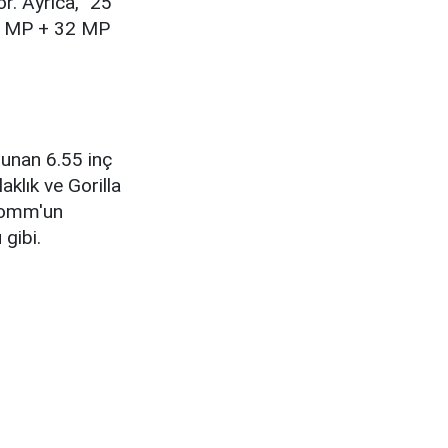
r. Ayrıca, "25
32 MP + 32 MP
sunan 6.55 inç
klık ve Gorilla
lcomm'un
gibi.