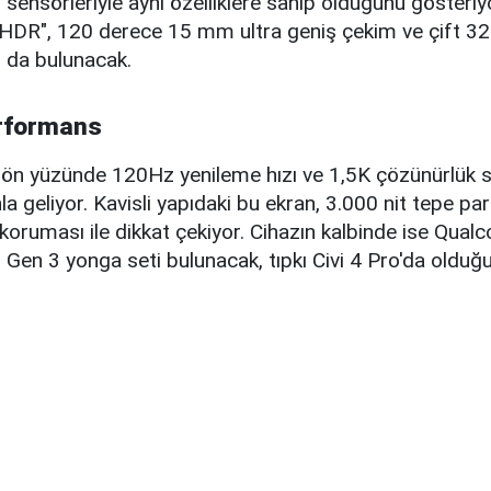
sensörleriyle aynı özelliklere sahip olduğunu gösteriyo
HDR", 120 derece 15 mm ultra geniş çekim ve çift 
ı da bulunacak.
erformans
, ön yüzünde 120Hz yenileme hızı ve 1,5K çözünürlük 
geliyor. Kavisli yapıdaki bu ekran, 3.000 nit tepe parla
koruması ile dikkat çekiyor. Cihazın kalbinde ise Qua
en 3 yonga seti bulunacak, tıpkı Civi 4 Pro'da olduğu 