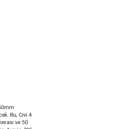
m-50mm
ak. Bu, Civi 4
merası ve 50