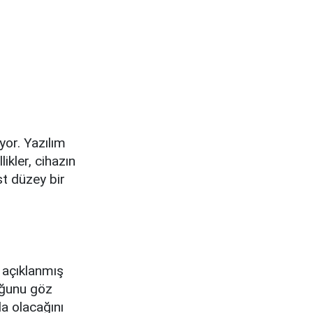
yor. Yazılım
ikler, cihazın
st düzey bir
z açıklanmış
uğunu göz
da olacağını