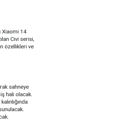
nu Xiaomi 14
lan Civi serisi,
 özellikleri ve
arak sahneye
iş hali olacak.
kalınlığında
 sunulacak.
cak.