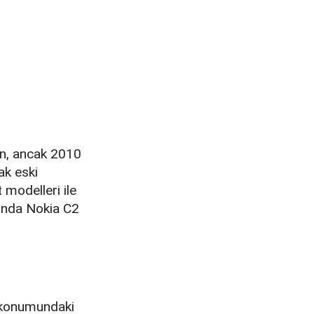
en, ancak 2010
ak eski
 modelleri ile
mında Nokia C2
i konumundaki