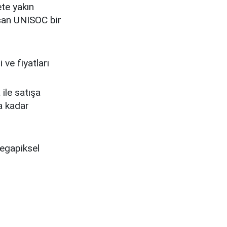
ete yakın
ışan UNISOC bir
ile satışa
a kadar
Megapiksel