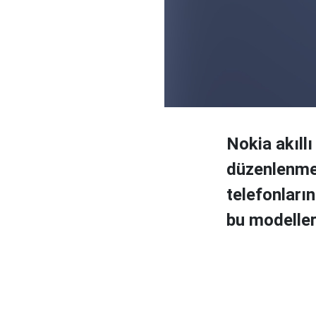
Nokia akıll
düzenlenmek
telefonların
bu modeller