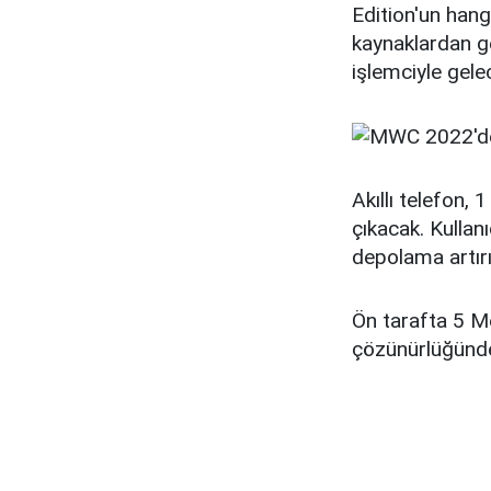
Edition'un hang
kaynaklardan ge
işlemciyle gele
Akıllı telefon,
çıkacak. Kullan
depolama artırı
Ön tarafta 5 Me
çözünürlüğünde