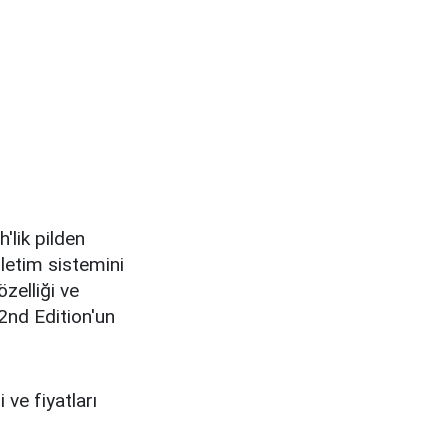
'lik pilden
şletim sistemini
zelliği ve
2nd Edition'un