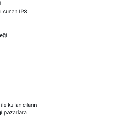
i
nı sunan IPS
eği
le kullanıcıların
gi pazarlara