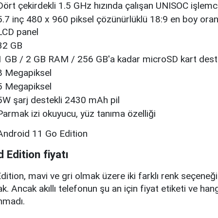
Dört çekirdekli 1.5 GHz hızında çalışan UNISOC işlemc
5.7 inç 480 x 960 piksel çözünürlüklü 18:9 en boy ora
LCD panel
32 GB
1 GB / 2 GB RAM / 256 GB'a kadar microSD kart dest
8 Megapiksel
5 Megapiksel
5W şarj destekli 2430 mAh pil
Parmak izi okuyucu, yüz tanıma özelliği
Android 11 Go Edition
 Edition fiyatı
tion, mavi ve gri olmak üzere iki farklı renk seçeneği i
k. Ancak akıllı telefonun şu an için fiyat etiketi ve han
anmadı.