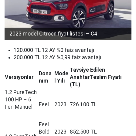
2023 model Citroen fiyat listesi – C4
120.000 TL 12 AY %0 faiz avantajı​
200.000 TL 12 AY %0,99 faiz avantajı
Tavsiye Edilen
Dona
Mode
Versiyonlar
AnahtarTeslim Fiyatı
nım
l Yılı
(TL)
1.2 PureTech
100 HP – 6
Feel
2023
726.100 TL
İleri Manuel
Feel
Bold
2023
852.500 TL