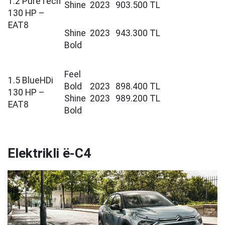
1.2 PureTech
Shine
2023
903.500 TL
130 HP –
EAT8
Shine
2023
943.300 TL
Bold
Feel
1.5 BlueHDi
Bold
2023
898.400 TL
130 HP –
Shine
2023
989.200 TL
EAT8
Bold
Elektrikli ë-C4