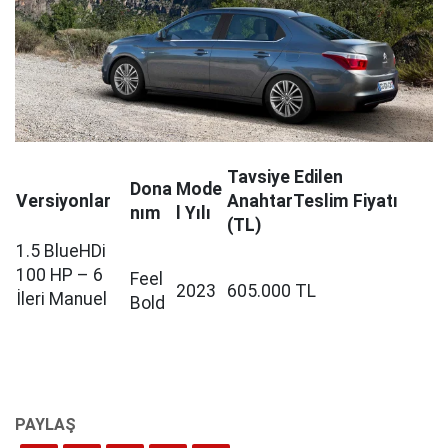
Tavsiye Edilen
Dona
Mode
Versiyonlar
AnahtarTeslim Fiyatı
nım
l Yılı
(TL)
1.5 BlueHDi
100 HP – 6
Feel
2023
605.000 TL
İleri Manuel
Bold