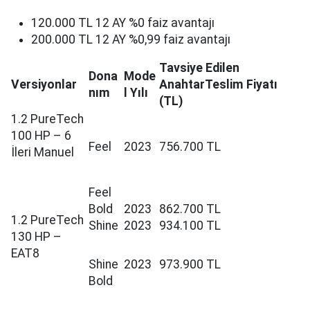
120.000 TL 12 AY %0 faiz avantajı​
200.000 TL 12 AY %0,99 faiz avantajı​
Tavsiye Edilen
Dona
Mode
Versiyonlar
AnahtarTeslim Fiyatı
nım
l Yılı
(TL)
1.2 PureTech
100 HP – 6
Feel
2023
756.700 TL
İleri Manuel
Feel
Bold
2023
862.700 TL
1.2 PureTech
Shine
2023
934.100 TL
130 HP –
EAT8
Shine
2023
973.900 TL
Bold