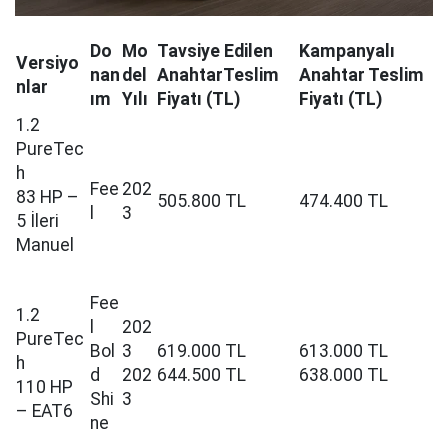
Do
Mo
Tavsiye Edilen
Kampanyalı
Versiyo
nan
del
AnahtarTeslim
Anahtar Teslim
nlar
ım
Yılı
Fiyatı (TL)
Fiyatı (TL)
1.2
PureTec
h
Fee
202
83 HP –
505.800 TL
474.400 TL
l
3
5 İleri
Manuel
Fee
1.2
l
202
PureTec
Bol
3
619.000 TL
613.000 TL
h
d
202
644.500 TL
638.000 TL
110 HP
Shi
3
– EAT6
ne