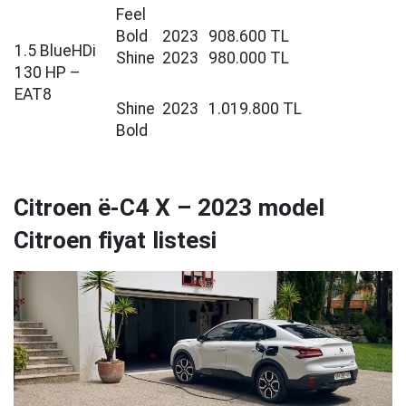
Feel
Bold
2023
908.600 TL
1.5 BlueHDi
Shine
2023
980.000 TL
130 HP –
EAT8
Shine
2023
1.019.800 TL
Bold
Citroen ë-C4 X – 2023 model
Citroen fiyat listesi