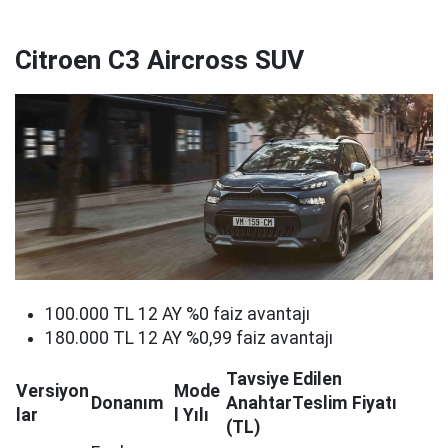
Citroen C3 Aircross SUV
100.000 TL 12 AY %0 faiz avantajı​
180.000 TL 12 AY %0,99 faiz avantajı​
Tavsiye Edilen
Versiyon
Mode
Donanım
AnahtarTeslim Fiyatı
lar
l Yılı
(TL)