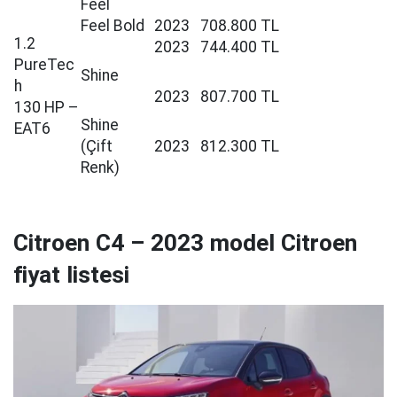
Feel
Feel Bold
2023
708.800 TL
1.2
2023
744.400 TL
PureTec
Shine
h
2023
807.700 TL
130 HP –
Shine
EAT6
(Çift
2023
812.300 TL
Renk)
Citroen C4 – 2023 model Citroen
fiyat listesi