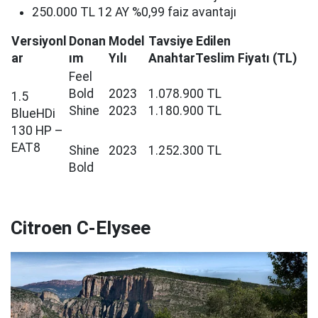
250.000 TL 12 AY %0,99 faiz avantajı
Versiyonl
Donan
Model
Tavsiye Edilen
ar
ım
Yılı
AnahtarTeslim Fiyatı (TL)
Feel
Bold
2023
1.078.900 TL
1.5
Shine
2023
1.180.900 TL
BlueHDi
130 HP –
EAT8
Shine
2023
1.252.300 TL
Bold
Citroen C-Elysee