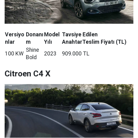
Versiyo
Donanı
Model
Tavsiye Edilen
nlar
m
Yılı
AnahtarTeslim Fiyatı (TL)
Shine
100 KW
2023
909.000 TL
Bold
Citroen C4 X