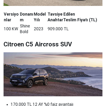
Versiyo
Donanı
Model
Tavsiye Edilen
nlar
m
Yılı
AnahtarTeslim Fiyatı (TL)
Shine
100 KW
2023
909.000 TL
Bold
Citroen C5 Aircross SUV
170.000 TL 12 AY %0 faiz avantajı​