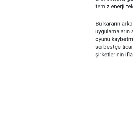
temiz enerji tek
Bu kararın ark
uygulamaların 
oyunu kaybetmiş
serbestçe ticar
şirketlerinin if