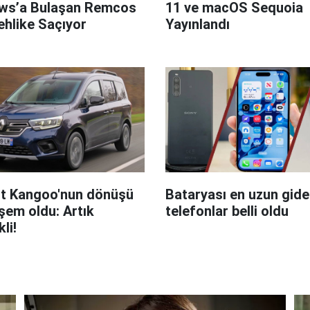
ws’a Bulaşan Remcos
11 ve macOS Sequoia
hlike Saçıyor
Yayınlandı
t Kangoo'nun dönüşü
Bataryası en uzun giden
em oldu: Artık
telefonlar belli oldu
kli!