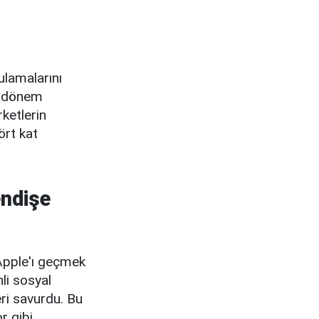
ulamalarını
ir dönem
ketlerin
ört kat
endişe
Apple'ı geçmek
li sosyal
ri savurdu. Bu
r gibi