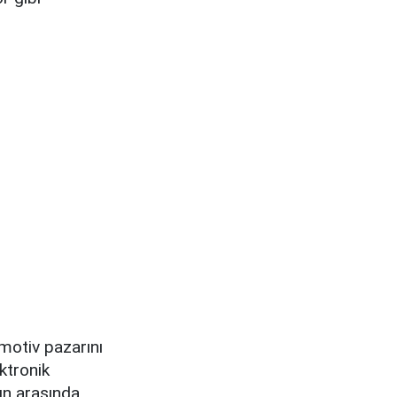
omotiv pazarını
ktronik
nın arasında