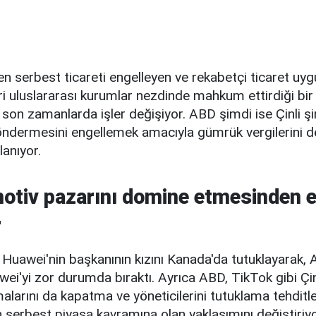
 serbest ticareti engelleyen ve rekabetçi ticaret uyg
eri uluslararası kurumlar nezdinde mahkum ettirdiği b
son zamanlarda işler değişiyor. ABD şimdi ise Çinli şir
ndermesini engellemek amacıyla gümrük vergilerini d
lanıyor.
tiv pazarını domine etmesinden 
r
Huawei'nin başkanının kızını Kanada'da tutuklayarak, 
ei'yi zor durumda bıraktı. Ayrıca ABD, TikTok gibi Çin
arını da kapatma ve yöneticilerini tutuklama tehditle
serbest piyasa kavramına olan yaklaşımını değiştiriyo