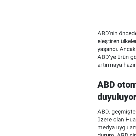
ABD'nin önceden
eleştiren ülkel
yaşandı. Ancak 
ABD'ye ürün gö
artırmaya hazır
ABD otomo
duyuluyo
ABD, geçmişte 
üzere olan Huaw
medya uygulamal
durum, ABD'nin 