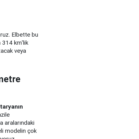
uz. Elbette bu
 314 km'lik
rtacak veya
metre
ataryanın
zile
 aralarındaki
li modelin çok
yoruz.