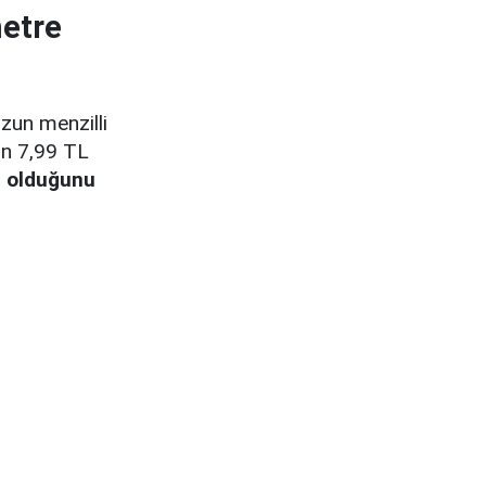
metre
zun menzilli
in 7,99 TL
j olduğunu