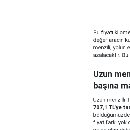
Bu fiyatı kilo
değer aracın ku
menzili, yolun 
azalacaktır. Bu
Uzun menz
başına ma
Uzun menzilli 
707,1 TL'ye t
böldüğümüzde k
fiyat farkı yok
az da olsa dah