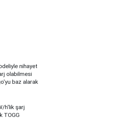
deliyle nihayet
arj olabilmesi
go'yu baz alarak
h'lik şarj
rak TOGG