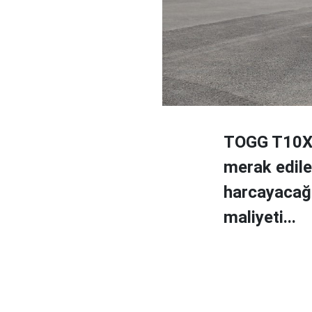
TOGG T10X, 
merak edile
harcayacağı.
maliyeti...