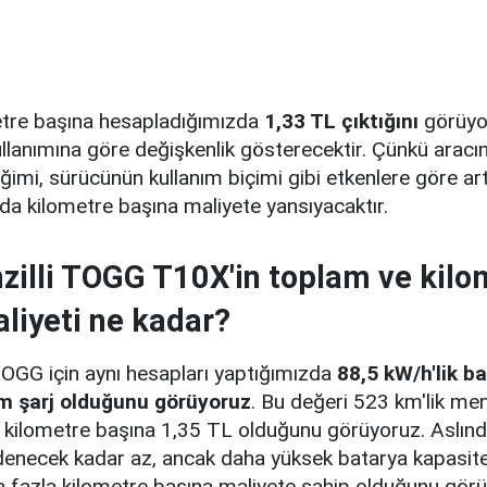
metre başına hesapladığımızda
1,33 TL çıktığını
görüyor
llanımına göre değişkenlik gösterecektir. Çünkü aracın
eğimi, sürücünün kullanım biçimi gibi etkenlere göre a
 da kilometre başına maliyete yansıyacaktır.
illi TOGG T10X'in toplam ve kilo
liyeti ne kadar?
TOGG için aynı hesapları yaptığımızda
88,5 kW/h'lik b
am şarj olduğunu görüyoruz
. Bu değeri 523 km'lik men
ilometre başına 1,35 TL olduğunu görüyoruz. Aslında
 denecek kadar az, ancak daha yüksek batarya kapasite
a fazla kilometre başına maliyete sahip olduğunu görü