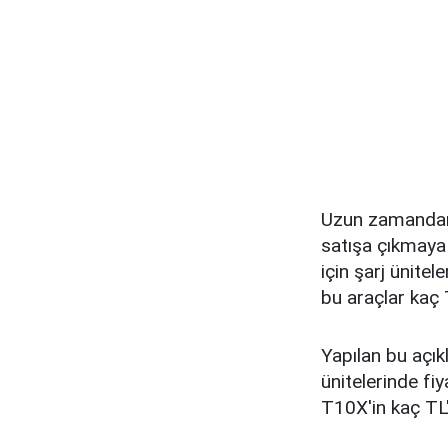
Uzun zamandan 
satışa çıkmaya h
için şarj ünite
bu araçlar kaç 
Yapılan bu açı
ünitelerinde fiy
T10X'in kaç TL'