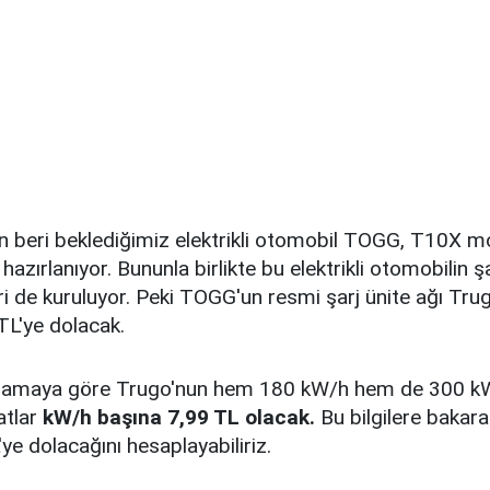
beri beklediğimiz elektrikli otomobil TOGG, T10X mo
azırlanıyor. Bununla birlikte bu elektrikli otomobilin ş
leri de kuruluyor. Peki TOGG'un resmi şarj ünite ağı Tru
TL'ye dolacak.
klamaya göre Trugo'nun hem 180 kW/h hem de 300 kW/
atlar
kW/h başına 7,99 TL olacak.
Bu bilgilere baka
ye dolacağını hesaplayabiliriz.