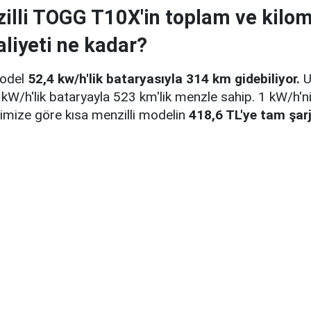
illi TOGG T10X'in toplam ve kilo
liyeti ne kadar?
model
52,4 kw/h'lik bataryasıyla 314 km gidebiliyor.
U
kW/h'lik bataryayla 523 km'lik menzle sahip. 1 kW/h'n
ğimize göre kısa menzilli modelin
418,6 TL'ye tam şar