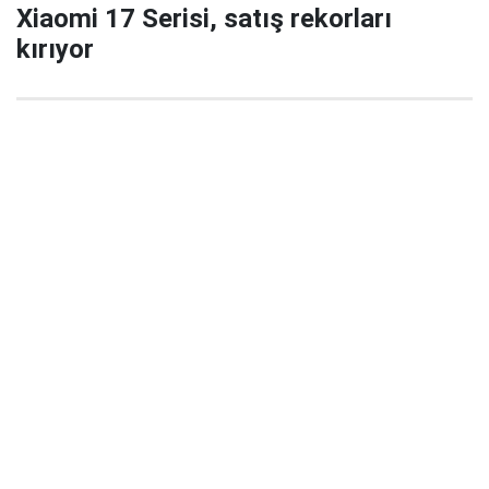
Xiaomi 17 Serisi, satış rekorları
kırıyor
29 Eylül 2025 22:02
Xiaomi’nin yeni amiral gemisi serisi Xiaomi 17 / 17
Pro / 17 Pro Max, China’da satışa çıktığı ilk 5