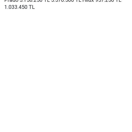
Prado 5.158.250 TL 5.570.500 TL Hilux 957.250 TL
1.033.450 TL