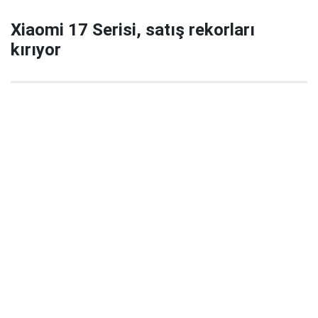
Xiaomi 17 Serisi, satış rekorları
kırıyor
29 Eylül 2025 22:02
Xiaomi’nin yeni amiral gemisi serisi Xiaomi 17 / 17