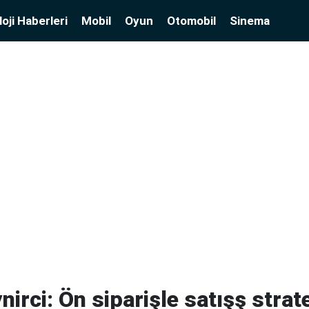
oji Haberleri
Mobil
Oyun
Otomobil
Sinema
irci: Ön siparişle satışş strat