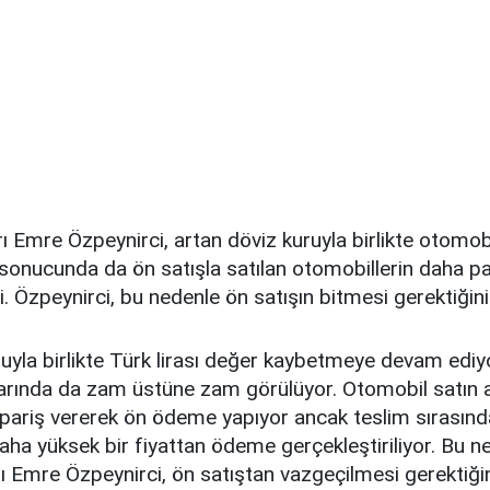
 Emre Özpeynirci, artan döviz kuruyla birlikte otomobil
 sonucunda da ön satışla satılan otomobillerin daha pa
tti. Özpeynirci, bu nedenle ön satışın bitmesi gerektiğini
ruyla birlikte Türk lirası değer kaybetmeye devam edi
larında da zam üstüne zam görülüyor. Otomobil satın
ipariş vererek ön ödeme yapıyor ancak teslim sırasınd
daha yüksek bir fiyattan ödeme gerçekleştiriliyor. Bu n
 Emre Özpeynirci, ön satıştan vazgeçilmesi gerektiğin