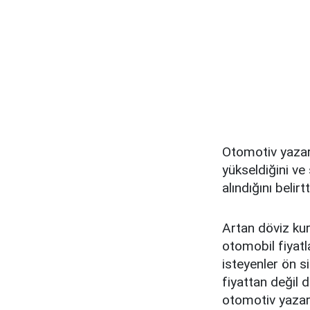
Otomotiv yazarı
yükseldiğini ve
alındığını belir
Artan döviz ku
otomobil fiyat
isteyenler ön s
fiyattan değil 
otomotiv yazarı