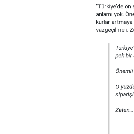
"Türkiye'de ön s
anlamı yok. Öne
kurlar artmaya 
vazgeçilmeli. Za
Türkiye
pek bir
Önemli 
O yüzde
sipariş
Zaten…