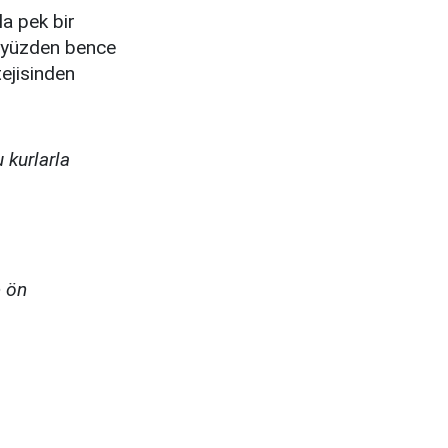
la pek bir
O yüzden bence
tejisinden
 kurlarla
e ön