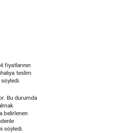
 fiyatlarının
halıya teslim
 söyledi.
yor. Bu durumda
 almak
a belirlenen
edenle
i söyledi.