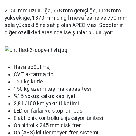
2050 mm uzunluğa, 778 mm genişliğe, 1128 mm
yüksekliğe, 1370 mm dingil mesafesine ve 770 mm
sele yüksekliğine sahip olan APEC Maxi Scooter'ın
diğer özellikleri arasında ise şunlar bulunuyor:
Hava soğutma,
CVT aktarma tipi
121 kg kütle
150 kg azami taşıma kapasitesi
%15 yokuş kalkış kabiliyeti
2,8 L/100 km yakıt tüketimi
LED ön farlar ve stop lambası
Elektronik kontrollü enjeksiyon ünitesi
Ön hidrolik 245 mm disk fren
Ön (ABS) kilitlenmeyen fren sistemi