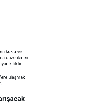
en köklü ve
ana düzenlenen
nıklılıktır.
afere ulaşmak
.
yarışacak