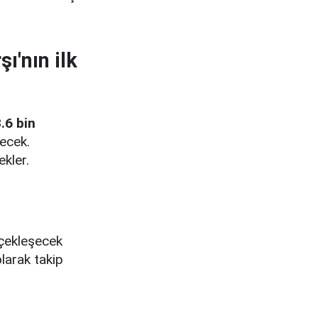
ı'nın ilk
.6 bin
ecek.
ekler.
rçekleşecek
larak takip