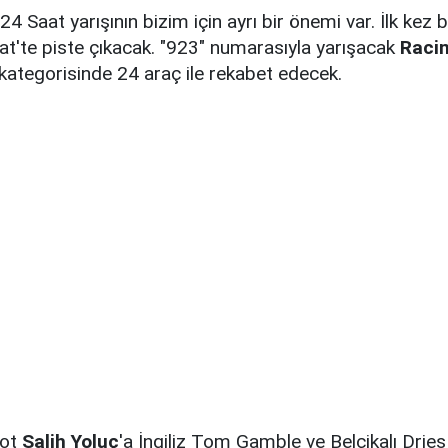
4 Saat yarışının bizim için ayrı bir önemi var. İlk kez b
t'te piste çıkacak. "923" numarasıyla yarışacak
Raci
kategorisinde 24 araç ile rekabet edecek.
lot
Salih Yoluç
'a İngiliz Tom Gamble ve Belçikalı Dries