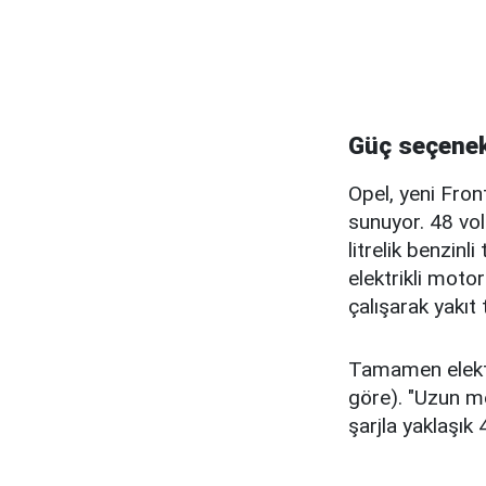
Güç seçenekl
Opel, yeni Front
sunuyor. 48 vol
litrelik benzin
elektrikli motor
çalışarak yakıt
Tamamen elektr
göre). "Uzun men
şarjla yaklaşı