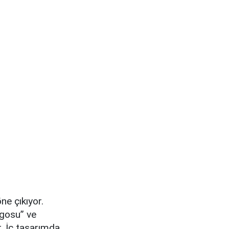
ne çıkıyor.
ogosu” ve
. İç tasarımda,