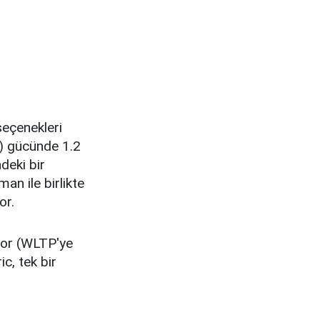
 seçenekleri
W) gücünde 1.2
deki bir
man ile birlikte
or.
yor (WLTP'ye
ic, tek bir