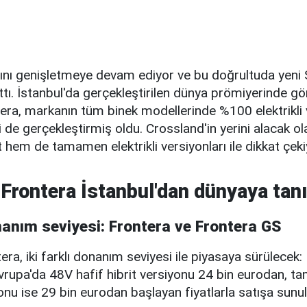
ını genişletmeye devam ediyor ve bu doğrultuda yeni
ıttı. İstanbul'da gerçekleştirilen dünya prömiyerinde g
tera, markanın tüm binek modellerinde %100 elektrikli
de gerçekleştirmiş oldu. Crossland'in yerini alacak ol
t hem de tamamen elektrikli versiyonları ile dikkat çeki
 Frontera İstanbul'dan dünyaya tanıt
onanım seviyesi: Frontera ve Frontera GS
era, iki farklı donanım seviyesi ile piyasaya sürülecek:
vrupa'da 48V hafif hibrit versiyonu 24 bin eurodan, 
iyonu ise 29 bin eurodan başlayan fiyatlarla satışa sunu