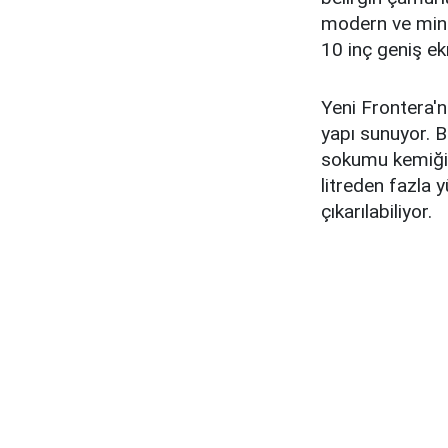
modern ve minim
10 inç geniş ek
Yeni Frontera'nı
yapı sunuyor. B
sokumu kemiği ü
litreden fazla 
çıkarılabiliyor.