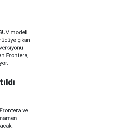
 SUV modeli
örücüye çıkan
 versiyonu
an Frontera,
yor.
ıldı
 Frontera ve
tamamen
lacak.