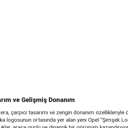
arım ve Gelişmiş Donanım
era, çarpıcı tasarımı ve zengin donanım özellikleriyle ö
ka logosunun ortasında yer alan yeni Opel “Şimşek L
uklar, araca güçlü ve dinamik bir görünüm kazandırıyor