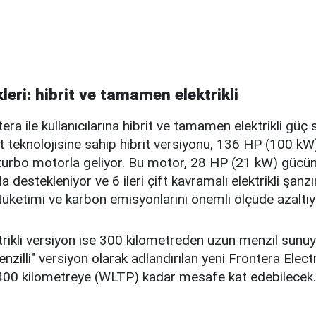
eri: hibrit ve tamamen elektrikli
era ile kullanıcılarına hibrit ve tamamen elektrikli güç
t teknolojisine sahip hibrit versiyonu, 136 HP (100 k
li turbo motorla geliyor. Bu motor, 28 HP (21 kW) gücün
la destekleniyor ve 6 ileri çift kavramalı elektrikli şanzı
 tüketimi ve karbon emisyonlarını önemli ölçüde azaltıy
ikli versiyon ise 300 kilometreden uzun menzil sunu
zilli" versiyon olarak adlandırılan yeni Frontera Electr
k 400 kilometreye (WLTP) kadar mesafe kat edebilecek.