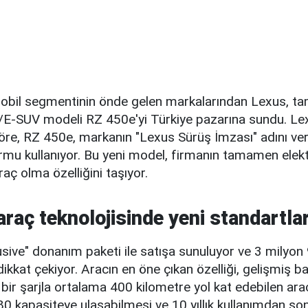
bil segmentinin önde gelen markalarından Lexus, 
 D/E-SUV modeli RZ 450e'yi Türkiye pazarına sundu. Le
öre, RZ 450e, markanın "Lexus Sürüş İmzası" adını ver
formu kullanıyor. Bu yeni model, firmanın tamamen elektr
araç olma özelliğini taşıyor.
 araç teknolojisinde yeni
standartla
sive" donanım paketi ile satışa sunuluyor ve 3 milyon 
 dikkat çekiyor. Aracın en öne çıkan özelliği, gelişmiş b
k bir şarjla ortalama 400 kilometre yol kat edebilen ar
0 kapasiteye ulaşabilmesi ve 10 yıllık kullanımdan son