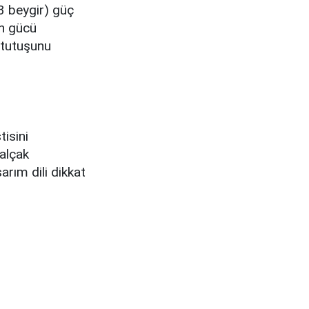
3 beygir) güç
en gücü
 tutuşunu
isini
 alçak
arım dili dikkat