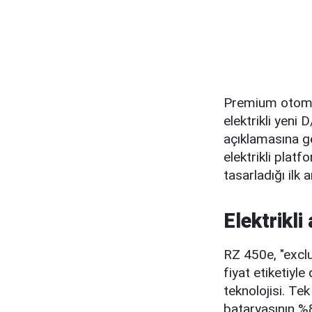
Premium otomo
elektrikli yeni
açıklamasına g
elektrikli plat
tasarladığı ilk 
Elektrikli
RZ 450e, "exclu
fiyat etiketiyle
teknolojisi. Te
bataryasının %8