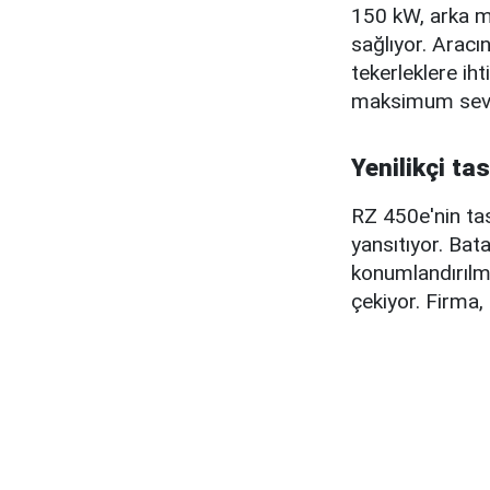
150 kW, arka m
sağlıyor. Arac
tekerleklere ih
maksimum seviy
Yenilikçi ta
RZ 450e'nin tas
yansıtıyor. Bata
konumlandırılmı
çekiyor. Firma, 