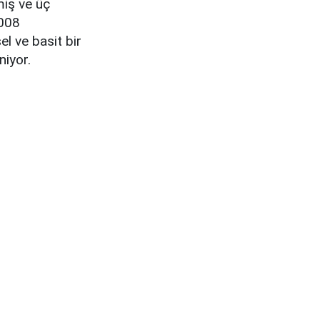
miş ve üç
5008
l ve basit bir
niyor.