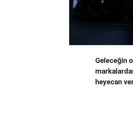
Geleceğin o
markalardan
heyecan veri