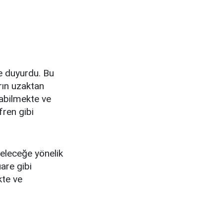
e duyurdu. Bu
arın uzaktan
nabilmekte ve
fren gibi
eleceğe yönelik
are gibi
kte ve