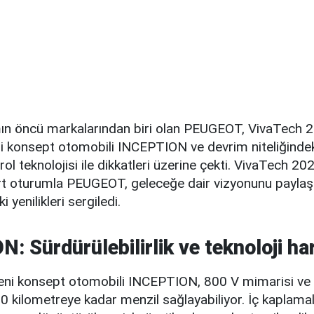
şımın öncü markalarından biri olan PEUGEOT, VivaTech 
eni konsept otomobili INCEPTION ve devrim niteliğind
ol teknolojisi ile dikkatleri üzerine çekti. VivaTech 20
t oturumla PEUGEOT, geleceğe dair vizyonunu paylaşt
i yenilikleri sergiledi.
: Sürdürülebilirlik ve teknoloji ha
ni konsept otomobili INCEPTION, 800 V mimarisi ve
00 kilometreye kadar menzil sağlayabiliyor. İç kapla