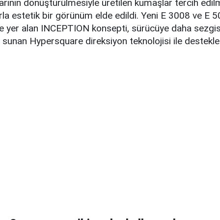
larının dönüştürülmesiyle üretilen kumaşlar tercih edil
rla estetik bir görünüm elde edildi. Yeni E 3008 ve E 
e yer alan INCEPTION konsepti, sürücüye daha sezgise
sunan Hypersquare direksiyon teknolojisi ile destekle