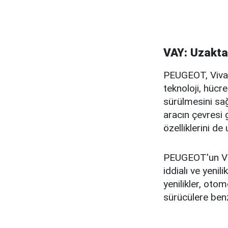
VAY: Uzakta
PEUGEOT, VivaT
teknoloji, hücr
sürülmesini sağ
aracın çevresi 
özelliklerini 
PEUGEOT'un Viv
iddialı ve yeni
yenilikler, oto
sürücülere ben