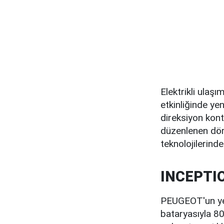
Elektrikli ula
etkinliğinde y
direksiyon kontr
düzenlenen dör
teknolojilerindek
INCEPTION
PEUGEOT'un ye
bataryasıyla 8