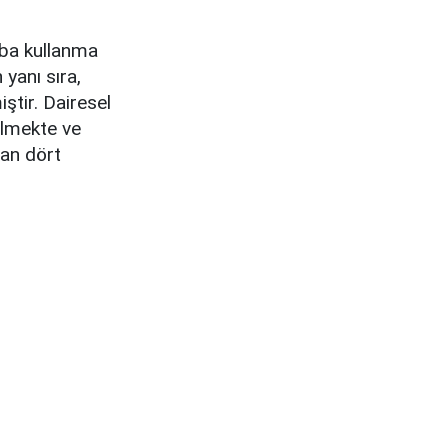
aba kullanma
 yanı sıra,
ştir. Dairesel
rilmekte ve
nan dört