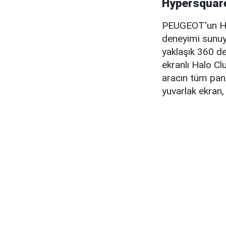
Hypersquare
PEUGEOT'un Hyp
deneyimi sunuyor
yaklaşık 360 de
ekranlı Halo Cl
aracın tüm pane
yuvarlak ekran,