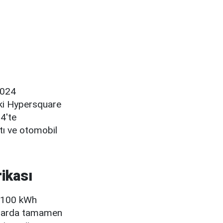
2024
eki Hypersquare
24'te
ı ve otomobil
rikası
 100 kWh
malarda tamamen