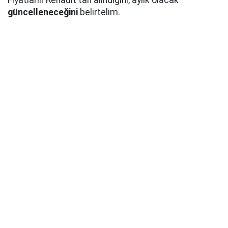
Fiyatların Renault'tan alındığını, aylık olacak
güncelleneceğini
belirtelim.