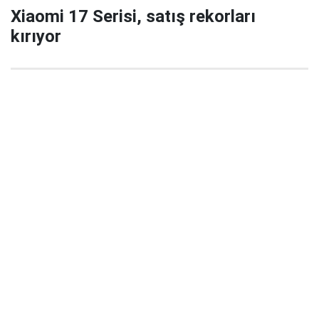
Xiaomi 17 Serisi, satış rekorları
kırıyor
29 Eylül 2025 22:02
Xiaomi’nin yeni amiral gemisi serisi Xiaomi 17 / 17
Pro / 17 Pro Max, China’da satışa çıktığı ilk 5