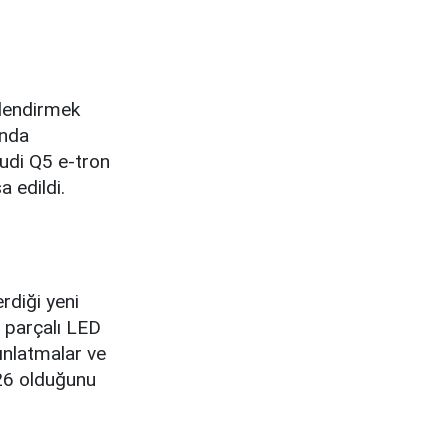
çlendirmek
ında
Audi Q5 e-tron
 edildi.
rdiği yeni
n parçalı LED
ınlatmalar ve
,26 olduğunu