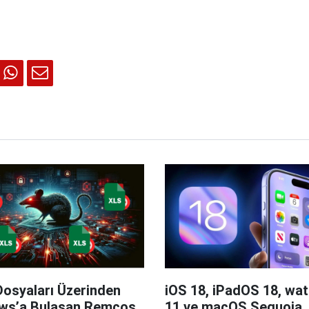
Dosyaları Üzerinden
iOS 18, iPadOS 18, wa
ws’a Bulaşan Remcos
11 ve macOS Sequoia