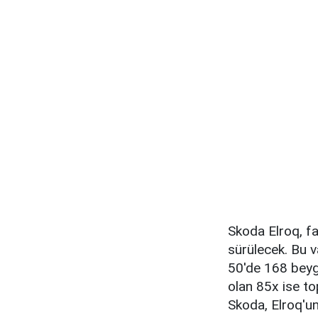
Skoda Elroq, far
sürülecek. Bu v
50'de 168 beygi
olan 85x ise to
Skoda, Elroq'u