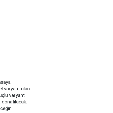
yasaya
el varyant olan
üçlü varyant
 donatılacak.
ceğini