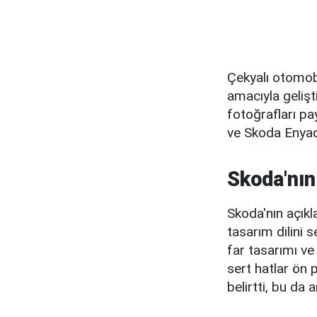
Çekyalı otomobi
amacıyla gelişt
fotoğrafları pa
ve Skoda Enyaq 
Skoda'nın
Skoda'nın açıkl
tasarım dilini 
far tasarımı ve
sert hatlar ön 
belirtti, bu da 