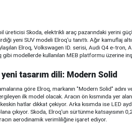
l üreticisi Skoda, elektrikli araç pazarındaki yerini gü
irdiği yeni SUV modeli Elroq'u tanıttı. Ağır kamuflaj alt
ylaşılan Elroq, Volkswagen ID. serisi, Audi Q4 e-tron, 
gibi modellerde kullanılan MEB platformu üzerine inşa
 yeni tasarım dili: Modern Solid
amalarına göre Elroq, markanın "Modern Solid" adını ve
sergileyen ilk model olacak. Aracın ön kısmında yer ala
 keskin hatlar dikkat çekiyor. Arka kısımda ise LED ayd
plana çıkıyor. Skoda, Elroq'un sürtünme katsayısının 0
aracın aerodinamik verimliliğine işaret ediyor.