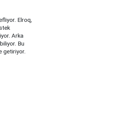
liyor. Elroq,
stek
iyor. Arka
biliyor. Bu
 getiriyor.