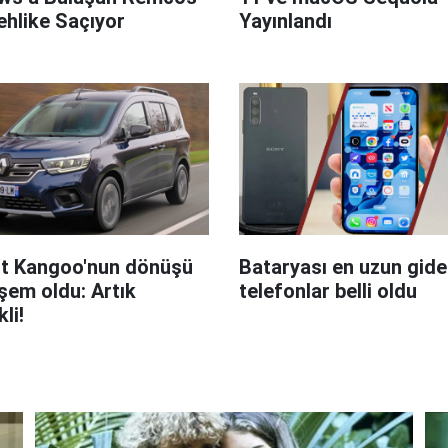
hlike Saçıyor
Yayınlandı
t Kangoo'nun dönüşü
Bataryası en uzun giden
em oldu: Artık
telefonlar belli oldu
kli!