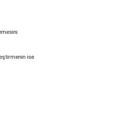
lemesini
leştirmenin ise