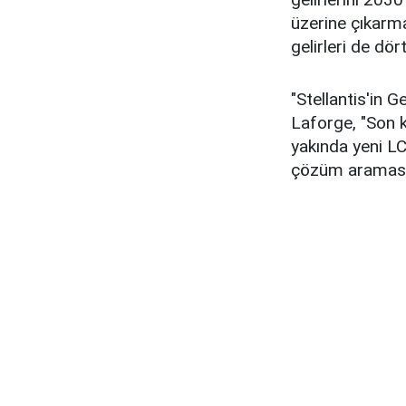
üzerine çıkarma
gelirleri de dör
"Stellantis'in 
Laforge, "Son k
yakında yeni LC
çözüm aramasın