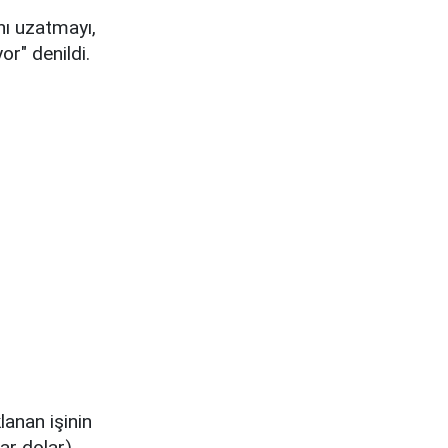
nı uzatmayı,
or" denildi.
lanan işinin
yar dolar)