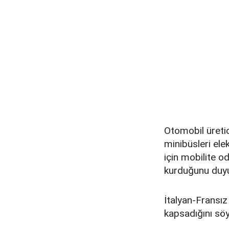
Otomobil üretic
minibüsleri ele
için mobilite od
kurduğunu duy
İtalyan-Fransız
kapsadığını söy