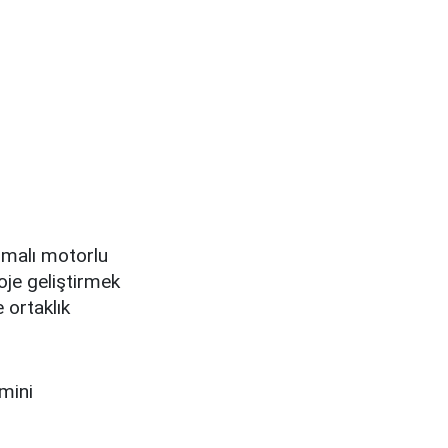
nmalı motorlu
oje geliştirmek
e ortaklık
mini