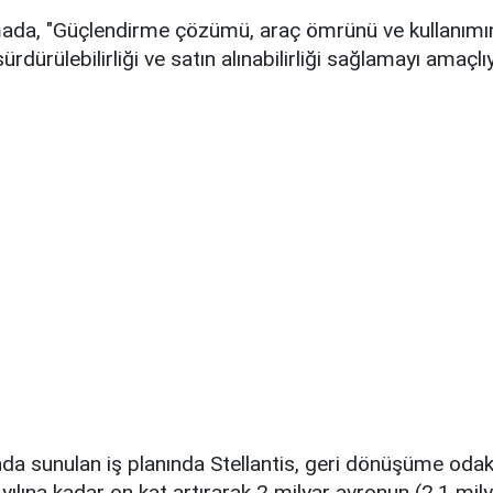
mada, "Güçlendirme çözümü, araç ömrünü ve kullanımı
dürülebilirliği ve satın alınabilirliği sağlamayı amaçlıy
ında sunulan iş planında Stellantis, geri dönüşüme odak
 yılına kadar on kat artırarak 2 milyar avronun (2,1 mil