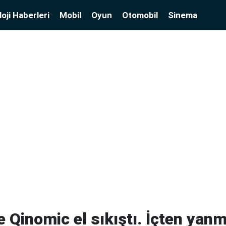
oji Haberleri
Mobil
Oyun
Otomobil
Sinema
le Qinomic el sıkıştı. İçten yan