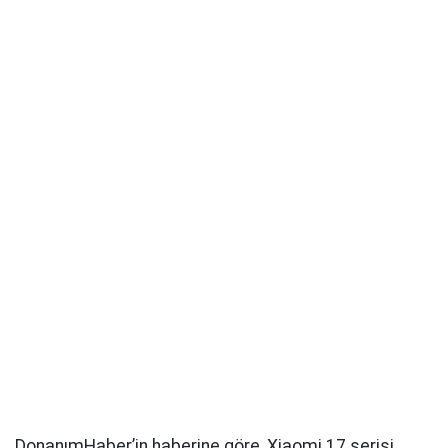
DonanımHaber’in haberine göre, Xiaomi 17 serisi,