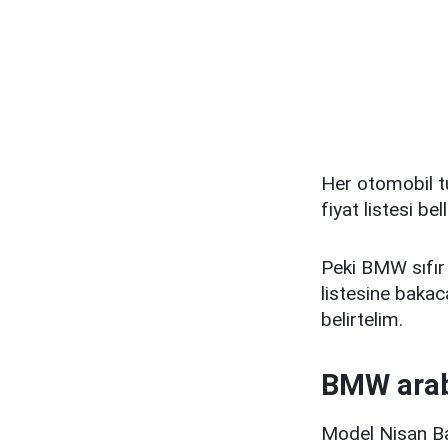
Her otomobil t
fiyat listesi be
Peki BMW sıfır 
listesine bakac
belirtelim.
BMW araba
Model Nisan Ba