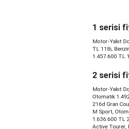
1 serisi f
Motor-Yakıt Do
TL 118i, Benzi
1.457.600 TL 1
2 serisi f
Motor-Yakıt Do
Otomatik 1.492
216d Gran Coup
M Sport, Otoma
1.636.600 TL 2
Active Tourer, 