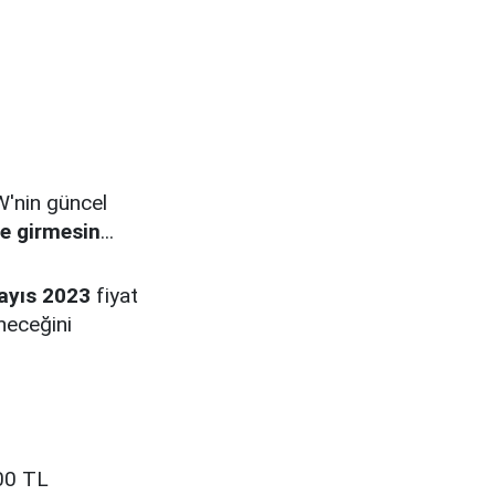
'nin güncel
le girmesin
...
yıs 2023
fiyat
eneceğini
400 TL