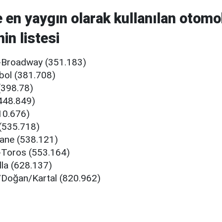
e en yaygın olarak kullanılan otomo
in listesi
9-Broadway (351.183)
bol (381.708)
(398.78)
(448.849)
510.676)
 (535.718)
ane (538.121)
-Toros (553.164)
lla (628.137)
/Doğan/Kartal (820.962)