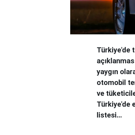
Türkiye'de t
açıklanması
yaygın olar
otomobil ter
ve tüketicil
Türkiye'de e
listesi...