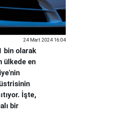
24 Mart 2024 16:04
1 bin olarak
n ülkede en
iye'nin
üstrisinin
ıtıyor. İşte,
lı bir