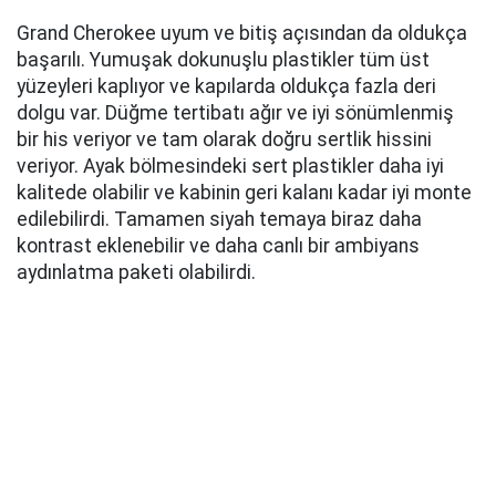
Ancak ekranlarınızı seviyorsanız, Grand Cherokee en
zorlu meraklıları memnun edecek kadar ekrana
sahip. Çok sayıda düzeni, özenli grafikleri ve
bilgileriyle 10,25 inçlik bir gösterge paneline
sahipsiniz. Bununla birlikte, 8 inçlik büyük boyutu göz
önüne alındığında daha fazla veri gösterebilecek bir
HUD da mevcut. Gösterge paneli gibi 10,1 inçlik
dokunmatik ekran da yeni Compass ile aynı, ancak bu
kötü bir şey değil.