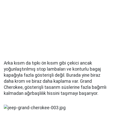
Bagaj da oldukça işlevsel. Yük ağzı yüksek ama düz
ve altına yerleştirilmiş yer tasarrufu sağlayan stepne
ile bile geniş ve derin bir alan sunuyor.
JEEP GRAND CHEROKEE İÇ MEKANLAR,
ÖZELLİKLER, PRATİKLİK
Jeep, Grand Cherokee'yi güvenilir bir lüks SUV
seçeneği haline getirmek için elinden gelen her şeyi
yapmış gibi görünüyor. Özellikle gösterişli olmayan
ancak lüks hissettirmeyi başaran bir tasarımla
içeride bu hissi alıyorsunuz. Bu, Jeep'in farklı
malzemeleri uyumlu bir şekilde kullanmasından
kaynaklanıyor.