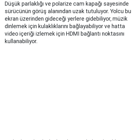
bunun nedeni muhtemelen tıklamaların ideal olarak
tanımlanmamış olması. Ön koltuklar geniş ve
destekleyici, her türlü güç ayarı mevcut. İyi bir uyluk
desteği var, bu yüzden uzatılabilir koltukları
kaçırmıyorsunuz, ancak yastıklama direksiyonun
arkasında uzun süre kalmak için daha uygun
olabilirdi.
Grand Cherokee'ye bakıyorsanız, arka koltuk sizin için
SUV'un en önemli parçası olabilir. Yüksek zemin, içeri
girmenin biraz zor olduğu anlamına geliyor, ancak
içeri girdikten sonra harika diz, bacak ve baş
mesafesi var. Geniş koltuk yine geniş bir çerçeveye
sahip olanlar için iyi ve rahat bir yatma fonksiyonu da
var. Yine de daha fazla uyluk desteği olabilirdi. Dar
koltuk döşemesi ve yüksek taban sizi biraz diz üstü