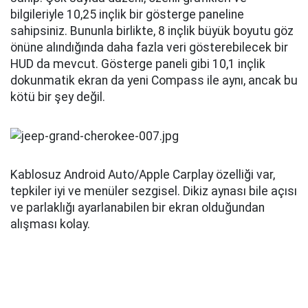
Ancak asıl büyük parti numarası yolcu için olan 10,25
inçlik diğer ekran. Bu oldukça iyi entegre edilmiş.
Düşük parlaklığı ve polarize cam kapağı sayesinde
sürücünün görüş alanından uzak tutuluyor. Yolcu bu
ekran üzerinden gideceği yerlere gidebiliyor, müzik
dinlemek için kulaklıklarını bağlayabiliyor ve hatta
video içeriği izlemek için HDMI bağlantı noktasını
kullanabiliyor.