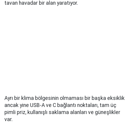
üreten motor seçenekleride var.
Küçük motorlar 2.000 rpm'nin altında biraz sarsıntılı
ve tereddütlü bir his veriyor, bu da dur-kalk trafikte
ilerlemenin böyle lüks bir SUV'de maalesef olması
gerektiği kadar kolay olmuyor.
Ancak bu durum, 8 vitesli otomatik vitesin motoru
kaynar halde tutmak için harika bir iş çıkardığı destek
devreye girdiğinde düzeliyor. Güç dağıtımı artık
oldukça enerjik ve motordan uzak ama akortlu bir tını
da geliyor. Burada bazı 6 silindirli rakipleri kadar
zahmetsiz olmasa da yüksek hızlara kolayca
çıkabiliyorsunuz. Sollamalar da gerçekten endişe
verici değil.
İşleri biraz canlandırmak için bir spor modu var ve bu