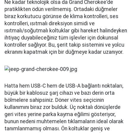
pozisyona getiriyor ve bu da uzun mesafelerde çok
rahat olmayabilir. Geniş panoramik sunroof ve cam
tavan havadar bir alan yaratıyor.
Ayrı bir klima bölgesinin olmaması bir başka eksiklik
ancak yine USB-A ve C bağlantı noktaları, tam üç
pimli priz, kullanışlı saklama alanları ve güneşlikler
var.
JEEP GRAND CHEROKEE ADAS, GÜVENLİK
ÖZELLİKLERİ
Jeep Grand Cherokee Seviye 2 ADAS'a sahip. Adaptif