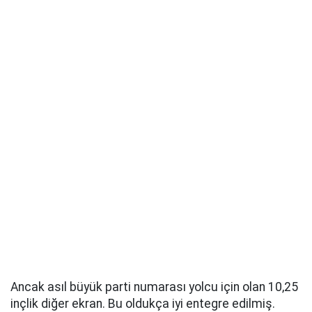
Ne kadar teknolojik olsa da Grand Cherokee'de
pratiklikten ödün verilmemiş. Ortadaki düğmeler
biraz korkutucu görünse de klima kontrolleri, ses
kontrolleri, ısıtmalı direksiyon simidi ve
ısıtmalı/soğutmalı koltuklar gibi hareket halindeyken
ihtiyaç duyabileceğiniz tüm işlevler için dokunsal
kontroller sağlıyor. Bu, şerit takip sistemini ve yolcu
ekranını kapatmak için bir düğmeye kadar uzanıyor.
Hatta hem USB-C hem de USB-A bağlantı noktaları,
büyük bir kablosuz şarj cihazı ve bazı derin orta
bölmelere sahipsiniz. Döner vites seçicinin
kullanımını biraz zor bulduk. Üç noktalı dönüşlerde
geri vites yerine parka kayma eğilimi gösteriyor,