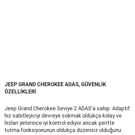
da Grand Cherokee'nin yetkin bir yol tutucudan daha
fazlası olduğunu gösteriyor. Sarkık bir Amerikan
aracı olmaktan çok uzak olan bu Jeep, ayakları
üzerinde oldukça hafif hissediyor. Biraz eğim ve dalış
var ama rakiplerinden daha fazla değil. Yuvarlanma
iyi kontrol ediliyor ve Grand Cherokee, böylesine
büyük, 2 ton artı bir SUV için virajlarda kendinden
emin ve öngörülebilir hissediyor. Düşük hızlarda biraz
daha gevşeyebilse de, iyi ağırlıklandırılmış direksiyon
bu anlamda yardımcı oluyor.
Diğer tüm Jeep'lerde olduğu gibi, sürüşten gelen
sertlik hissine de sahipsiniz. Düşük hızdaki
tümsekleri bile sert ama sönümlenmiş bir şekilde
karşılıyor ve daha sonra yüksek hızlarda sağlam bir
denge ve esneklik hissine dönüşüyor. Tek sapma,
Grand Cherokee'nin yüksek hızlı çukurlarda biraz
zıpladığını hissettirmesi.