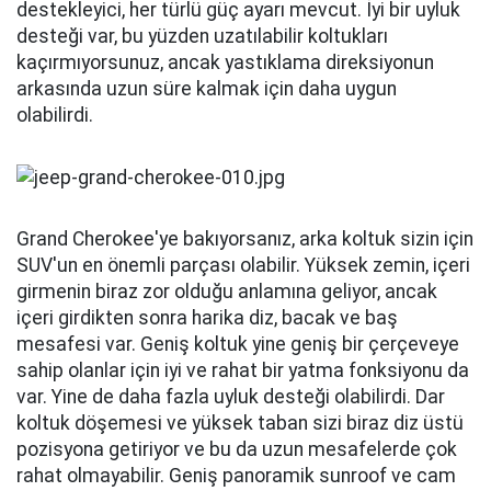
hız sabitleyiciyi devreye sokmak oldukça kolay ve
hızları yeterince iyi kontrol ediyor ancak şeritte
tutma fonksiyonunun oldukça düzensiz olduğunu
gördük. Otoyollarımızdaki virajları takip etmiyor gibi
görünüyordu ve bu zamanlarda herhangi bir görsel
uyarı da yoktu, ancak ileri çarpışma sistemi
müdahalelerinde çok ağır değil. Pasif güvenlik için
yıkayıcılar, 8 hava yastığı, fren asistanı, TPMS ve arka
emniyet kemeri uyarıları ile 360 derecelik net bir
kamera setine sahipsiniz.
JEEP GRAND CHEROKEE SÜRÜŞ İZLENİMLERİ
Hindistan sağdan direksiyonlu Jeep Grand
Cherokee'ye kavuşan ilk ülke oldu. ABD
spesifikasyonlu araçlardaki büyük V6 ve V8
motorların aksine, diğer ülkelerde Wrangler ile aynı
2.0 litrelik turbo benzinli 272PS ve 400 Nm güç