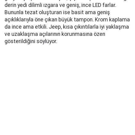
Bu oldukça işlevsel estetik yanlara doğru devam
ediyor. Gövde panelleri sade ancak güçlü bir omuz
çizgisiyle yumuşatılmış. Krom kaplı D sütunu
motifinden gelen bir miktar yetenek ile büyük ama
alçak cam tavanla devam ediyor. Sade ama temiz
bir tasarıma sahip 20 inçlik büyük jantlar, tipik Jeep
kare tekerlek kemerleriyle buna katkıda bulunuyor.