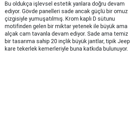
Arka kısım da tıpkı ön kısım gibi çekici ancak
yoğunlaştırılmış stop lambaları ve konturlu bagaj
kapağıyla fazla gösterişli değil. Burada yine biraz
daha krom ve biraz daha kaplama var. Grand
Cherokee, gösterişli tasarım süslerine fazla bağımlı
kalmadan ağırbaşlılık hissini taşımayı başarıyor.