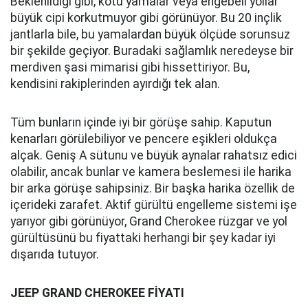
Apple'ın İlk 5G Modemli Telefonu iPhone SE 4
Geliyor
Excel Dosyaları Üzerinden Windows’a
Bulaşan Remcos RAT Tehlike Saçıyor