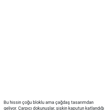
Bu hissin çoğu bloklu ama çağdaş tasarımdan
geliyor. Çarpıcı dokunuşlar, şişkin kaputun katlandığı
derin yedi dilimli ızgara ve geniş, ince LED farlar.
Bununla tezat oluşturan ise basit ama geniş
açıklıklarıyla öne çıkan büyük tampon. Krom kaplama
da ince ama etkili. Jeep, kısa çıkıntılarla iyi yaklaşma
ve uzaklaşma açılarının korunmasına özen
gösterildiğini söylüyor.