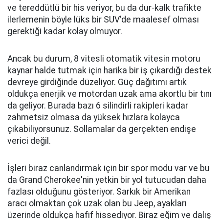
dışarıda tutuyor.
JEEP GRAND CHEROKEE FİYATI
$39,000 - $66,155 aralıgındaki fiyatıyla Jeep Grand
Cherokee rakiplerinin altında kalıyor ama sadece
küçük bir farkla. Türkiye satış fiyatı ve şuan için
satılıp satılmayacağı henüz belli değil. Grand
Cherokee bu segmentte görmezden
gelemeyeceğiniz bir seçenek. İdeal olarak daha
büyük bir dizel motor ve belki biraz daha iyi koltuk
konforu isterdik. Ancak bunun dışında Grand
Cherokee, devasa özellik seti, iç ve dış tasarımıyla,
rekabetçi sürüş dinamikleri ve etkileyici arazi
kabiliyetiyle her şeye sahip.
Kaynak: Overdrive