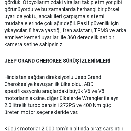
Beklenildiği gibi, kötü yamalar veya engebeli yollar
büyük cipi korkutmuyor gibi görünüyor. Bu 20 inçlik
jantlarla bile, bu yamalardan büyük ölçüde sorunsuz
bir şekilde geçiyor. Buradaki sağlamlık neredeyse bir
merdiven şasi mimarisi gibi hissettiriyor. Bu,
kendisini rakiplerinden ayırdığı tek alan.
Tüm bunların içinde iyi bir görüşe sahip. Kaputun
kenarları görülebiliyor ve pencere eşikleri oldukça
alçak. Geniş A sütunu ve büyük aynalar rahatsız edici
olabilir, ancak bunlar ve kamera beslemesi ile harika
bir arka görüşe sahipsiniz. Bir başka harika özellik de
içerideki zarafet. Aktif gürültü engelleme sistemi işe
yarıyor gibi görünüyor, Grand Cherokee rüzgar ve yol
gürültüsünü bu fiyattaki herhangi bir şey kadar iyi