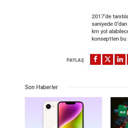
2017'de tanıtıl
saniyede 0'dan
km yol alabilece
konseptten bu y
Son Haberler