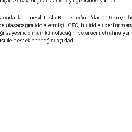
ıştı. Ancak, orijinal planın 5 yıl gerisinde kalındı.
larında ikinci nesil Tesla Roadster'ın 0'dan 100 km/s 
e ulaşacağını iddia etmişti. CEO, bu iddialı performan
liği sayesinde mümkün olacağını ve aracın etrafına yerl
isi ile destekleneceğini açıkladı.