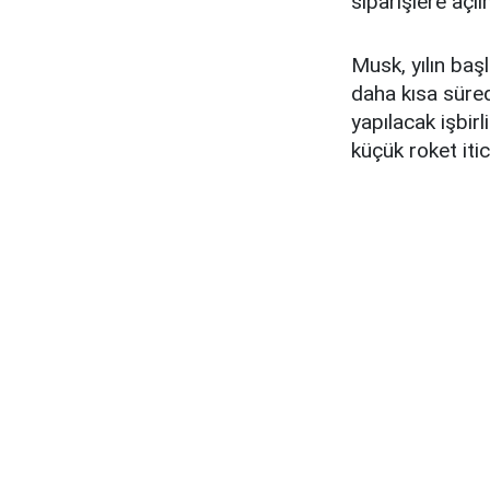
siparişlere açılm
Musk, yılın baş
daha kısa süred
yapılacak işbir
küçük roket itic