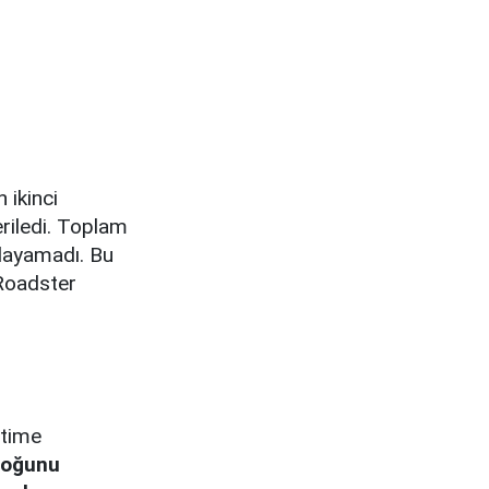
 ikinci
riledi. Toplam
şılayamadı. Bu
 Roadster
etime
 çoğunu