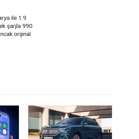
rya ile 1.9
ek şarjla 990
ancak orijinal