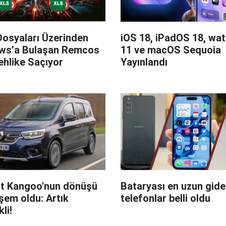
Dosyaları Üzerinden
iOS 18, iPadOS 18, wa
ws’a Bulaşan Remcos
11 ve macOS Sequoia
hlike Saçıyor
Yayınlandı
t Kangoo'nun dönüşü
Bataryası en uzun giden
em oldu: Artık
telefonlar belli oldu
kli!