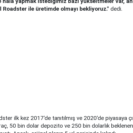
 hâlâ yapmak istediğimiz bazı yükseltmeler var, a
 Roadster ile üretimde olmayı bekliyoruz."
dedi.
ster ilk kez 2017'de tanıtılmış ve 2020'de piyasaya ç
raç, 50 bin dolar depozito ve 250 bin dolarlık beklenen 