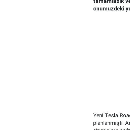
tamamladık ve
önümüzdeki yıl
Yeni Tesla Road
planlanmıştı. A