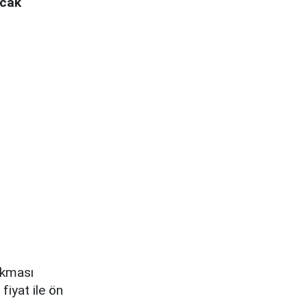
ncak
ıkması
fiyat ile ön