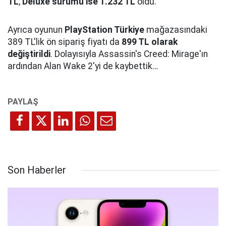
TL
,
Deluxe sürümü ise 1.232 TL
oldu.
Ayrıca oyunun
PlayStation Türkiye
mağazasındaki
389 TL'lik ön sipariş fiyatı da
899 TL olarak
değiştirildi
. Dolayısıyla Assassin's Creed: Mirage'ın
ardından Alan Wake 2'yi de kaybettik…
Son Haberler