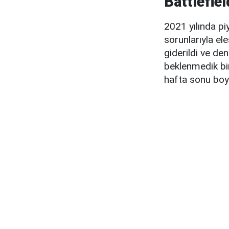
Battlefie
2021 yılında pi
sorunlarıyla el
giderildi ve den
beklenmedik bir 
hafta sonu boy