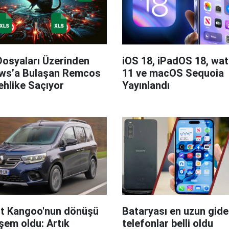
Dosyaları Üzerinden
iOS 18, iPadOS 18, wa
ws’a Bulaşan Remcos
11 ve macOS Sequoia
hlike Saçıyor
Yayınlandı
t Kangoo'nun dönüşü
Bataryası en uzun giden
em oldu: Artık
telefonlar belli oldu