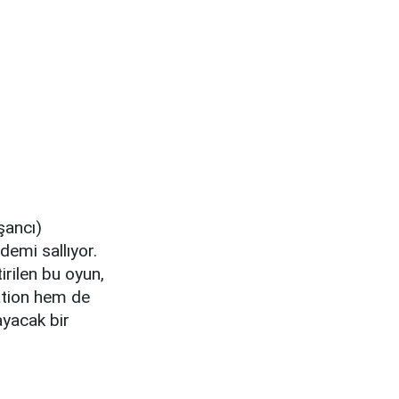
şancı)
demi sallıyor.
irilen bu oyun,
ation hem de
mayacak bir