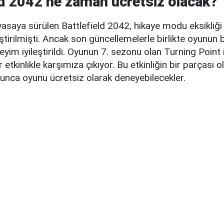
ld 2042 ne zaman ücretsiz olacak?
yasaya sürülen Battlefield 2042, hikaye modu eksikliğ
eştirilmişti. Ancak son güncellemelerle birlikte oyunun 
eyim iyileştirildi. Oyunun 7. sezonu olan Turning Point 
etkinlikle karşımıza çıkıyor. Bu etkinliğin bir parçası o
unca oyunu ücretsiz olarak deneyebilecekler.