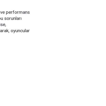
i ve performans
bu sorunları
ise,
larak, oyuncular