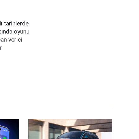
ı tarihlerde
asında oyunu
an verici
r