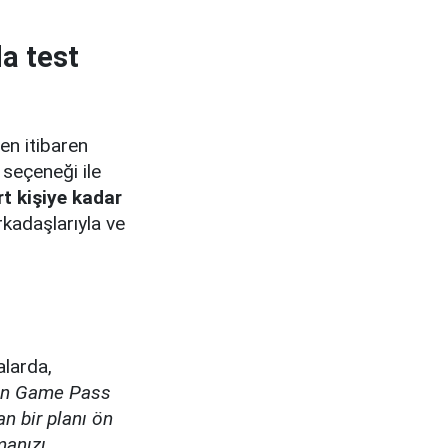
da test
en itibaren
 seçeneği ile
rt kişiye kadar
 arkadaşlarıyla ve
alarda,
aren Game Pass
an bir planı ön
manızı