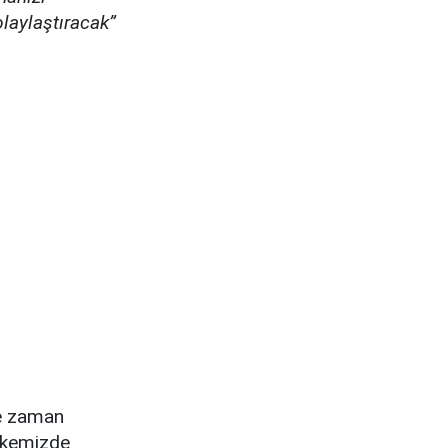
laylaştıracak”
ne zaman
 Ülkemizde