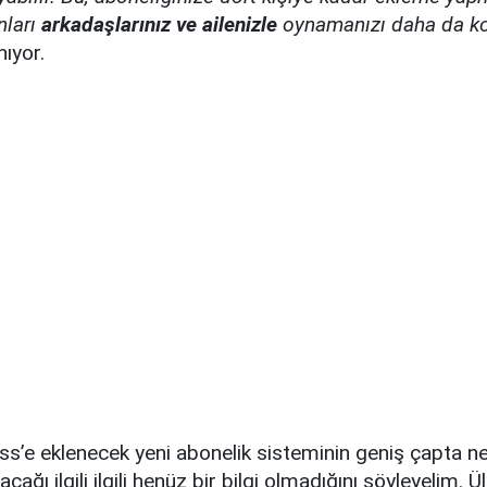
nları
arkadaşlarınız ve ailenizle
oynamanızı daha da ko
nıyor.
’e eklenecek yeni abonelik sisteminin geniş çapta 
cağı ilgili ilgili henüz bir bilgi olmadığını söyleyelim.