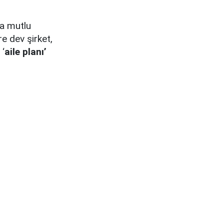
da mutlu
e dev şirket,
 ‘
aile planı’