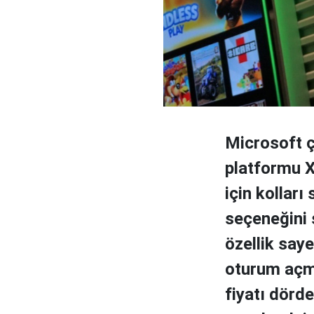
Microsoft ç
platformu X
için kolları 
seçeneğini 
özellik saye
oturum açma
fiyatı dörd