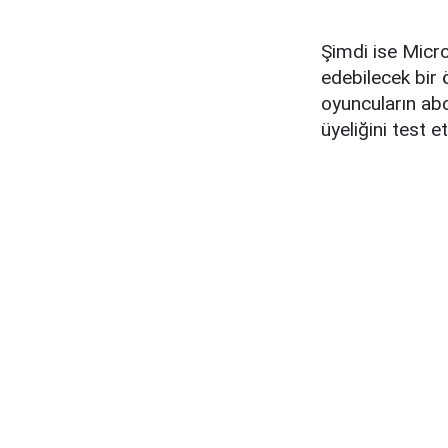
Şimdi ise Micr
edebilecek bir 
oyuncuların abo
üyeliğini test 