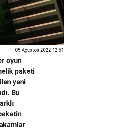
05 Ağustos 2022 12:51
er oyun
elik paketi
rilen yeni
adı. Bu
arklı
paketin
rakamlar