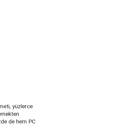
meti, yüzlerce
demekten
mizde de hem PC