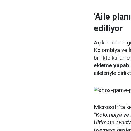
‘Aile plan
ediliyor
Açıklamalara g
Kolombiya ve İr
birlikte kullanı
ekleme yapabi
aileleriyle bir
Microsoft’ta kı
“
Kolombiya ve İ
Ultimate avanta
izlemeye başlay